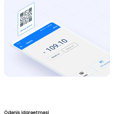
Ödəniş idarəetməsi