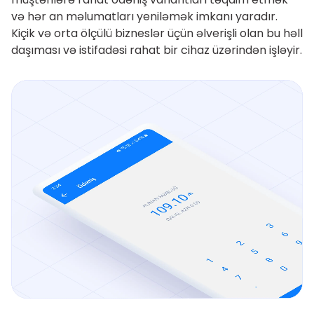
və hər an məlumatları yeniləmək imkanı yaradır.
Kiçik və orta ölçülü bizneslər üçün əlverişli olan bu həll
daşıması və istifadəsi rahat bir cihaz üzərindən işləyir.