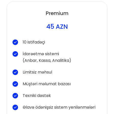
Premium
45 AZN
10 istifadəçi
İdarəetmə sistemi
(Anbar, Kassa, Analitika)
Limitsiz məhsul
Müştəri məlumat bazası
Texniki dəstək
Əlavə ödənişsiz sistem yenilənmələri