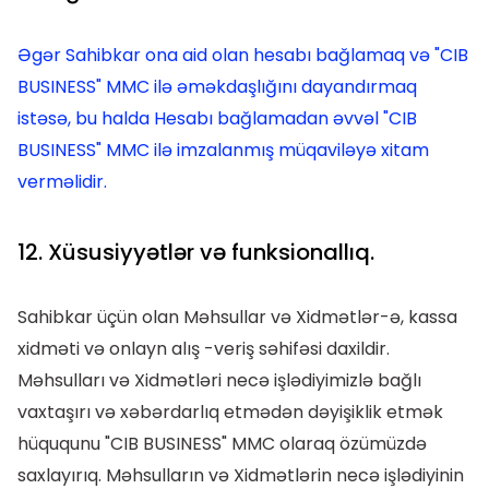
Əgər Sahibkar ona aid olan hesabı bağlamaq və "CIB
BUSINESS" MMC ilə əməkdaşlığını dayandırmaq
istəsə, bu halda Hesabı bağlamadan əvvəl "CIB
BUSINESS" MMC ilə imzalanmış müqaviləyə xitam
verməlidir.
12. Xüsusiyyətlər və funksionallıq.
Sahibkar üçün olan Məhsullar və Xidmətlər-ə, kassa
xidməti və onlayn alış -veriş səhifəsi daxildir.
Məhsulları və Xidmətləri necə işlədiyimizlə bağlı
vaxtaşırı və xəbərdarlıq etmədən dəyişiklik etmək
hüququnu "CIB BUSINESS" MMC olaraq özümüzdə
saxlayırıq. Məhsulların və Xidmətlərin necə işlədiyinin