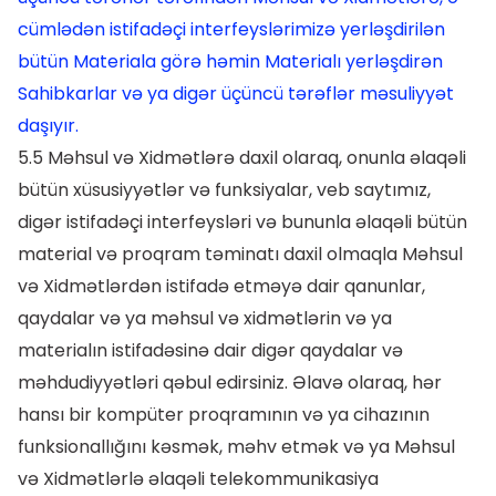
cümlədən istifadəçi interfeyslərimizə yerləşdirilən
bütün Materiala görə həmin Materialı yerləşdirən
Sahibkarlar və ya digər üçüncü tərəflər məsuliyyət
daşıyır.
5.5 Məhsul və Xidmətlərə daxil olaraq, onunla əlaqəli
bütün xüsusiyyətlər və funksiyalar, veb saytımız,
digər istifadəçi interfeysləri və bununla əlaqəli bütün
material və proqram təminatı daxil olmaqla Məhsul
və Xidmətlərdən istifadə etməyə dair qanunlar,
qaydalar və ya məhsul və xidmətlərin və ya
materialın istifadəsinə dair digər qaydalar və
məhdudiyyətləri qəbul edirsiniz. Əlavə olaraq, hər
hansı bir kompüter proqramının və ya cihazının
funksionallığını kəsmək, məhv etmək və ya Məhsul
və Xidmətlərlə əlaqəli telekommunikasiya