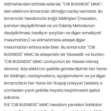
Xidmətlərdən istifadə edərək, "CIB BUSINESS" MMC-
dən elektron ismarıclar almağa razılıq verirsiniz. Bu
ismarıclar hesabınızla bağlı bildirişləri (məsələn,
parolun dəyişdirilməsi və ya Ödəniş Metodunun
dəyişdirilməsi, təsdiq e-poçtları və digər əməliyyat
məlumatları) və xidmətimizlə əlaqəli digər
məlumatları ehtiva edə bilər. Bu ismarıclar "CIB
BUSINESS" MMC ilə əlaqənizin bir hissəsidir və bunları
"CIB BUSINESS" MMC üzvlüyünün bir hissəsi olaraq
alırsınız. Sizə elektron şəkildə göndərdiyimiz hər hansı
bir bildirişin, razılaşmaların, açıqlamaların və ya digər
ismarıcların hər hansı bir hüquqi ünsiyyət tələbini, o
cümlədən yazılı şəkildə həyata keçirilməsini qəbul
edirsiniz.
5.9 "CIB BUSINESS" MMC hesabını yaradan Sahibkar