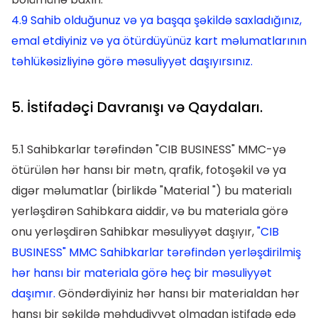
4.9 Sahib olduğunuz və ya başqa şəkildə saxladığınız,
emal etdiyiniz və ya ötürdüyünüz kart məlumatlarının
təhlükəsizliyinə görə məsuliyyət daşıyırsınız.
5. İstifadəçi Davranışı və Qaydaları.
5.1 Sahibkarlar tərəfindən "CIB BUSINESS" MMC-yə
ötürülən hər hansı bir mətn, qrafik, fotoşəkil və ya
digər məlumatlar (birlikdə "Material ") bu materialı
yerləşdirən Sahibkara aiddir, və bu materiala görə
onu yerləşdirən Sahibkar məsuliyyət daşıyır,
"CIB
BUSINESS" MMC Sahibkarlar tərəfindən yerləşdirilmiş
hər hansı bir materiala görə heç bir məsuliyyət
daşımır.
Göndərdiyiniz hər hansı bir materialdan hər
hansı bir şəkildə məhdudiyyət olmadan istifadə edə