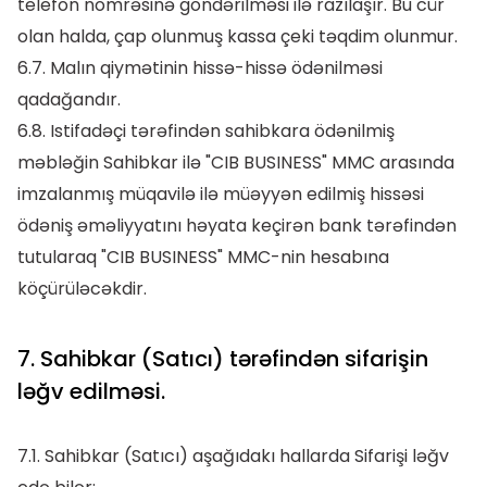
telefon nömrəsinə göndərilməsi ilə razılaşır. Bu cür
olan halda, çap olunmuş kassa çeki təqdim olunmur.
6.7. Malın qiymətinin hissə-hissə ödənilməsi
qadağandır.
6.8. Istifadəçi tərəfindən sahibkara ödənilmiş
məbləğin Sahibkar ilə "CIB BUSINESS" MMC arasında
imzalanmış müqavilə ilə müəyyən edilmiş hissəsi
ödəniş əməliyyatını həyata keçirən bank tərəfindən
tutularaq "CIB BUSINESS" MMC-nin hesabına
köçürüləcəkdir.
7. Sahibkar (Satıcı) tərəfindən sifarişin
ləğv edilməsi.
7.1. Sahibkar (Satıcı) aşağıdakı hallarda Sifarişi ləğv