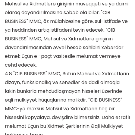
Məhsul və Xidmətlərə girişinin müvəqqəti və ya daimi
olaraq dayandırılmasına səbəb ola bilər. "CIB
BUSINESS" MMC, öz mülahizəsinə görə, sui-istifadə və
ya həddindən artıq istifadəni təyin edəcək. "CIB
BUSINESS" MMC, Məhsul və Xidmətlərə girişinin
dayandırılmasından əvvəl hesab sahibini xəbərdar
etmək üçün e -poçt vasitəsilə məlumat verməyə
cəhd edəcək.
4.8 "CIB BUSINESS" MMC, Bütün Məhsul və Xidmətlərin
dizayn, funksionallıq və sənədlər də daxil olmaqla
lakin bunlarla məhdudlaşmayan hissələri üzərində
əqli mülkiyyət hüquqlarına malikdir. "CIB BUSINESS"
MMC-yə məxsus Məhsul və Xidmətlərin heç bir
hissəsini kopyalaya, dəyişdirə bilməzsiniz. Daha ətraflı
məlumat üçün bu Xidmət Şərtlərinin Əqli Mülkiyyət
bölümünə baxın.