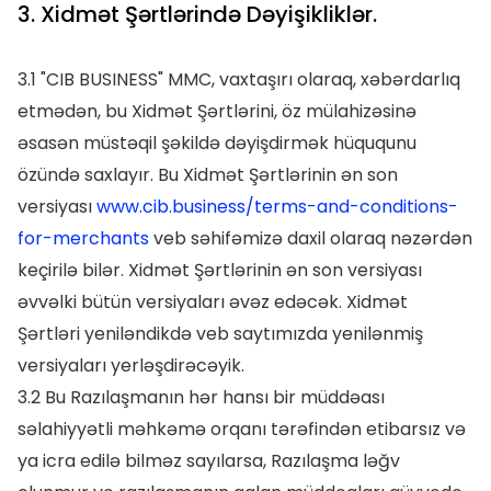
3. Xidmət Şərtlərində Dəyişikliklər.
3.1 "CIB BUSINESS" MMC, vaxtaşırı olaraq, xəbərdarlıq
etmədən, bu Xidmət Şərtlərini, öz mülahizəsinə
əsasən müstəqil şəkildə dəyişdirmək hüququnu
özündə saxlayır. Bu Xidmət Şərtlərinin ən son
versiyası
www.cib.business/terms-and-conditions-
for-merchants
veb səhifəmizə daxil olaraq nəzərdən
keçirilə bilər. Xidmət Şərtlərinin ən son versiyası
əvvəlki bütün versiyaları əvəz edəcək. Xidmət
Şərtləri yeniləndikdə veb saytımızda yenilənmiş
versiyaları yerləşdirəcəyik.
3.2 Bu Razılaşmanın hər hansı bir müddəası
səlahiyyətli məhkəmə orqanı tərəfindən etibarsız və
ya icra edilə bilməz sayılarsa, Razılaşma ləğv