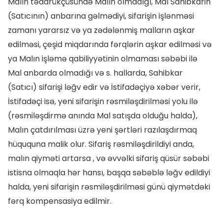
Malın tədarükçüsündə Malın olmadığı, Mal Sahibkarin
(Satıcının) anbarına gəlmədiyi, sifarişin işlənməsi
zamanı yararsız və ya zədələnmiş malların aşkar
edilməsi, çeşid miqdarında fərqlərin aşkar edilməsi və
ya Malın işləmə qabiliyyətinin olmaması səbəbi ilə
Mal anbarda olmadığı və s. hallarda, Sahibkar
(Satıcı) sifarişi ləğv edir və İstifadəçiyə xəbər verir,
İstifadəçi isə, yeni sifarişin rəsmiləşdirilməsi yolu ilə
(rəsmiləşdirmə anında Mal satışda olduğu halda),
Malın çatdırılması üzrə yeni şərtləri razılaşdırmaq
hüququna malik olur. Sifariş rəsmiləşdirildiyi anda,
malın qiyməti artarsa , və əvvəlki sifariş qüsür səbəbi
istisna olmaqla hər hansı, başqa səbəblə ləğv edildiyi
halda, yeni sifarişin rəsmiləşdirilməsi günü qiymətdəki
fərq kompensasiya edilmir.