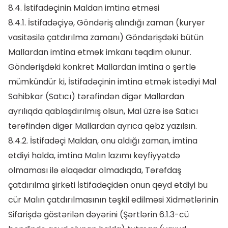
8.4. İstifadəçinin Maldan imtina etməsi
8.4.1. İstifadəçiyə, Göndəriş alındığı zaman (kuryer
vasitəsilə çatdırılma zamanı) Göndərişdəki bütün
Mallardan imtina etmək imkanı təqdim olunur.
Göndərişdəki konkret Mallardan imtina o şərtlə
mümkündür ki, İstifadəçinin imtina etmək istədiyi Mal
Sahibkar (Satıcı) tərəfindən digər Mallardan
ayrılıqda qablaşdırılmış olsun, Mal üzrə isə Satıcı
tərəfindən digər Mallardan ayrıca qəbz yazılsın.
8.4.2. İstifadəçi Maldan, onu aldığı zaman, imtina
etdiyi halda, imtina Malın lazımı keyfiyyətdə
olmaması ilə əlaqədar olmadıqda, Tərəfdaş
çatdırılma şirkəti İstifadəçidən onun qeyd etdiyi bu
cür Malın çatdırılmasının təşkil edilməsi Xidmətlərinin
Sifarişdə göstərilən dəyərini (Şərtlərin 6.1.3-cü