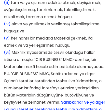
(iii)
tam və ya qismən redaktə etmək, dəyişdirmək,
uyğunlaşdırmaq, tənzimləmək, təkmilləşdirmək,
düzəltmək, tərcümə etmək hüququ;
(iv)
əlavə və ya silməklə yeniləmə/təkmilləşdirmə
hüququ; və
(v)
hər hansı bir mediada Material çəkmək, ifa
etmək və ya yerləşdirmək hüququ.
(vi)
Məxfilik Siyasətimizdə təsvir olunduğu hallar
istisna olmaqla, "CIB BUSINESS" MMC-dən heç bir
Materialın məxfi hesab edilməsi tələb olunmayacaq.
5.4 "CIB BUSINESS" MMC, Sahibkarlar və ya digər
üçüncü tərəflər tərəfindən Məhsul və Xidmətlərə, o
cümlədən istifadəçi interfeyslərimizə yerləşdirilən
bütün Materialın düzgünlüyünə, bütövlüyünə və
keyfiyyətinə zəmanət vermir.
Sahibkarlar və ya digər
üçüncü tərəflər tərəfindən Məhsul və Xidmətlərə, o