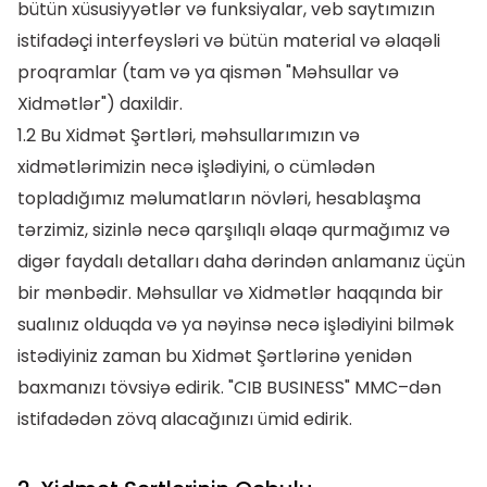
bütün xüsusiyyətlər və funksiyalar, veb saytımızın
istifadəçi interfeysləri və bütün material və əlaqəli
proqramlar (tam və ya qismən "Məhsullar və
Xidmətlər") daxildir.
1.2 Bu Xidmət Şərtləri, məhsullarımızın və
xidmətlərimizin necə işlədiyini, o cümlədən
topladığımız məlumatların növləri, hesablaşma
tərzimiz, sizinlə necə qarşılıqlı əlaqə qurmağımız və
digər faydalı detalları daha dərindən anlamanız üçün
bir mənbədir. Məhsullar və Xidmətlər haqqında bir
sualınız olduqda və ya nəyinsə necə işlədiyini bilmək
istədiyiniz zaman bu Xidmət Şərtlərinə yenidən
baxmanızı tövsiyə edirik. "CIB BUSINESS" MMC–dən
istifadədən zövq alacağınızı ümid edirik.