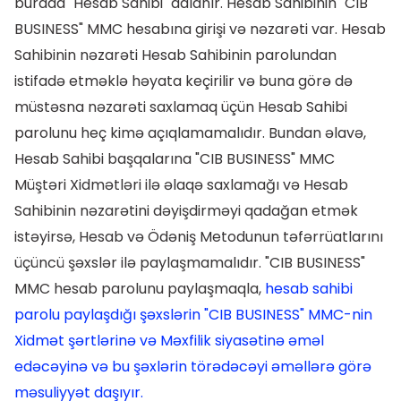
burada "Hesab Sahibi" adlanır. Hesab Sahibinin "CIB
BUSINESS" MMC hesabına girişi və nəzarəti var. Hesab
Sahibinin nəzarəti Hesab Sahibinin parolundan
istifadə etməklə həyata keçirilir və buna görə də
müstəsna nəzarəti saxlamaq üçün Hesab Sahibi
parolunu heç kimə açıqlamamalıdır. Bundan əlavə,
Hesab Sahibi başqalarına "CIB BUSINESS" MMC
Müştəri Xidmətləri ilə əlaqə saxlamağı və Hesab
Sahibinin nəzarətini dəyişdirməyi qadağan etmək
istəyirsə, Hesab və Ödəniş Metodunun təfərrüatlarını
üçüncü şəxslər ilə paylaşmamalıdır. "CIB BUSINESS"
MMC hesab parolunu paylaşmaqla,
hesab sahibi
parolu paylaşdığı şəxslərin "CIB BUSINESS" MMC-nin
Xidmət şərtlərinə və Məxfilik siyasətinə əməl
edəcəyinə və bu şəxlərin törədəcəyi əməllərə görə
məsuliyyət daşıyır.