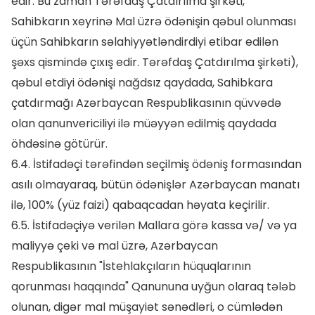
edir. Bu zaman Tərəfdaş Çatdırılma şirkəti,
Sahibkarın xeyrinə Mal üzrə ödənişin qəbul olunması
üçün Sahibkarın səlahiyyətləndirdiyi etibar edilən
şəxs qismində çıxış edir. Tərəfdaş Çatdırılma şirkəti),
qəbul etdiyi ödənişi nağdsız qaydada, Sahibkara
çatdırmağı Azərbaycan Respublikasının qüvvədə
olan qanunvericiliyi ilə müəyyən edilmiş qaydada
öhdəsinə götürür.
6.4. İstifadəçi tərəfindən seçilmiş ödəniş formasından
asılı olmayaraq, bütün ödənişlər Azərbaycan manatı
ilə, 100% (yüz faizi) qabaqcadan həyata keçirilir.
6.5. İstifadəçiyə verilən Mallara görə kassa və/ və ya
maliyyə çeki və mal üzrə, Azərbaycan
Respublikasının "İstehlakçıların hüquqlarının
qorunması haqqında" Qanununa uyğun olaraq tələb
olunan, digər mal müşayiət sənədləri, o cümlədən