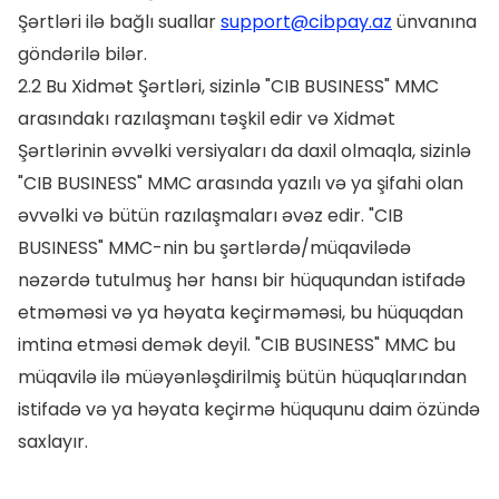
Şərtləri ilə bağlı suallar
support@cibpay.az
ünvanına
göndərilə bilər.
2.2 Bu Xidmət Şərtləri, sizinlə "CIB BUSINESS" MMC
arasındakı razılaşmanı təşkil edir və Xidmət
Şərtlərinin əvvəlki versiyaları da daxil olmaqla, sizinlə
"CIB BUSINESS" MMC arasında yazılı və ya şifahi olan
əvvəlki və bütün razılaşmaları əvəz edir. "CIB
BUSINESS" MMC-nin bu şərtlərdə/müqavilədə
nəzərdə tutulmuş hər hansı bir hüququndan istifadə
etməməsi və ya həyata keçirməməsi, bu hüquqdan
imtina etməsi demək deyil. "CIB BUSINESS" MMC bu
müqavilə ilə müəyənləşdirilmiş bütün hüquqlarından
istifadə və ya həyata keçirmə hüququnu daim özündə
saxlayır.