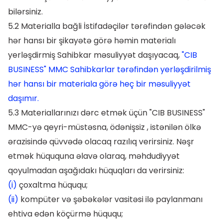
bilərsiniz.
5.2 Materialla bağli İstifadəçilər tərəfindən gələcək
hər hansı bir şikayətə görə həmin materialı
yerləşdirmiş Sahibkar məsuliyyət daşıyacaq,
"CIB
BUSINESS" MMC Sahibkarlar tərəfindən yerləşdirilmiş
hər hansı bir materiala görə heç bir məsuliyyət
daşımır.
5.3 Materiallarınızı dərc etmək üçün "CIB BUSINESS"
MMC-yə qeyri-müstəsna, ödənişsiz , istənilən ölkə
ərazisində qüvvədə olacaq razılıq verirsiniz. Nəşr
etmək hüququna əlavə olaraq, məhdudiyyət
qoyulmadan aşağıdakı hüquqları da verirsiniz:
(i)
çoxaltma hüququ;
(ii)
kompüter və şəbəkələr vasitəsi ilə paylanmanı
ehtiva edən köçürmə hüququ;