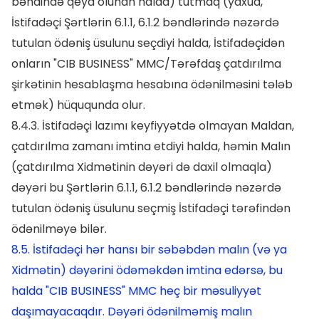
bəndində qeyd olunan halda) tutmaq (yaxud,
İstifadəçi Şərtlərin 6.1.1, 6.1.2 bəndlərində nəzərdə
tutulan ödəniş üsulunu seçdiyi halda, İstifadəçidən
onların "CIB BUSINESS" MMC/Tərəfdaş çatdırılma
şirkətinin hesablaşma hesabına ödənilməsini tələb
etmək) hüququnda olur.
8.4.3. İstifadəçi lazımı keyfiyyətdə olmayan Maldan,
çatdırılma zamanı imtina etdiyi halda, həmin Malın
(çatdırılma Xidmətinin dəyəri də daxil olmaqla)
dəyəri bu Şərtlərin 6.1.1, 6.1.2 bəndlərində nəzərdə
tutulan ödəniş üsulunu seçmiş İstifadəçi tərəfindən
ödənilməyə bilər.
8.5. İstifadəçi hər hansı bir səbəbdən malın (və ya
Xidmətin) dəyərini ödəməkdən imtina edərsə, bu
halda "CIB BUSINESS" MMC heç bir məsuliyyət
daşımayacaqdır. Dəyəri ödənilməmiş malın