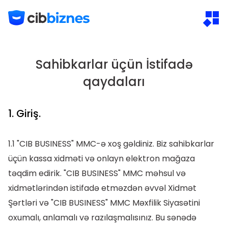
Sahibkarlar üçün İstifadə
qaydaları
1. Giriş.
1.1 "CIB BUSINESS" MMC-ə xoş gəldiniz. Biz sahibkarlar
üçün kassa xidməti və onlayn elektron mağaza
təqdim edirik. "CIB BUSINESS" MMC məhsul və
xidmətlərindən istifadə etməzdən əvvəl Xidmət
Şərtləri və "CIB BUSINESS" MMC Məxfilik Siyasətini
oxumalı, anlamalı və razılaşmalısınız. Bu sənədə