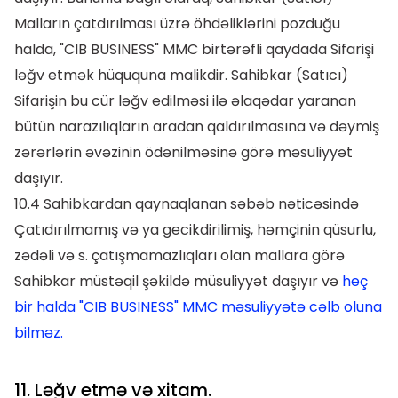
Malların çatdırılması üzrə öhdəliklərini pozduğu
halda, "CIB BUSINESS" MMC birtərəfli qaydada Sifarişi
ləğv etmək hüququna malikdir. Sahibkar (Satıcı)
Sifarişin bu cür ləğv edilməsi ilə əlaqədar yaranan
bütün narazılıqların aradan qaldırılmasına və dəymiş
zərərlərin əvəzinin ödənilməsinə görə məsuliyyət
daşıyır.
10.4 Sahibkardan qaynaqlanan səbəb nəticəsində
Çatıdırılmamış və ya gecikdirilimiş, həmçinin qüsurlu,
zədəli və s. çatışmamazlıqları olan mallara görə
Sahibkar müstəqil şəkildə müsuliyyət daşıyır və
heç
bir halda "CIB BUSINESS" MMC məsuliyyətə cəlb oluna
bilməz.
11. Ləğv etmə və xitam.