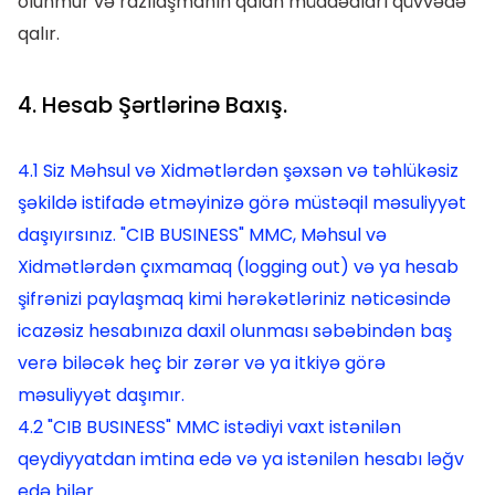
olunmur və razılaşmanın qalan müddəaları qüvvədə
qalır.
4. Hesab Şərtlərinə Baxış.
4.1 Siz Məhsul və Xidmətlərdən şəxsən və təhlükəsiz
şəkildə istifadə etməyinizə görə müstəqil məsuliyyət
daşıyırsınız. "CIB BUSINESS" MMC, Məhsul və
Xidmətlərdən çıxmamaq (logging out) və ya hesab
şifrənizi paylaşmaq kimi hərəkətləriniz nəticəsində
icazəsiz hesabınıza daxil olunması səbəbindən baş
verə biləcək heç bir zərər və ya itkiyə görə
məsuliyyət daşımır.
4.2 "CIB BUSINESS" MMC istədiyi vaxt istənilən
qeydiyyatdan imtina edə və ya istənilən hesabı ləğv
edə bilər.