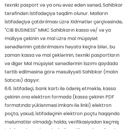
texniki pasport və ya onu əvəz edən sənəd, Sahibkar
tərəfindən İstifadəçiyə təqdim olunur. Malların
İstifadəçiyə çatdırılması üzrə Xidmətlər çərçivəsində,
"CIB BUSINESS" MMC Sahibkarın kassa və/ və ya
maliyyə çekinin və mal üzrə mal müşayiət
sənədlərinin çatdırılmasını həyata keçirə bilər, bu
zaman kassa və mal çeklərinin, texniki pasportların
və digər Mal müşayiət sənədlərinin lazımı qaydada
tərtib edilməsinə görə məsuliyyəti Sahibkar (malın
Satıcısı) daşıyır.
6.6. İstifadəçi, bank kartı ilə ödəniş etməklə, kassa
çekinin ona elektron formada (kassa çekinin PDF
formatında yüklənməsi imkanı ilə linki) elektron
poçta, yaxud, İstifadəçinin elektron poçtu haqqında
məlumatlar olmadığı halda, verifikasiyadan keçmiş