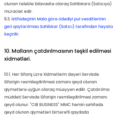
olunan tələblə bilavasitə olaraq Sahibkara (Satıcıya)
müraciət edir.
9.3.
İstifadəçinin Mala görə ödədiyi pul vəsaitlərinin
geri qaytarılması Sahibkar (Satıcı) tərəfindən həyata
keçirilir.
10. Malların çatdırılmasının təşkil edilməsi
xidmətləri.
10.1. Hər Sifariş üzrə Xidmətlərin dəyəri Servisdə
Sifarişin rəsmiləşdirilməsi zamanı qeyd olunan
qiymətlərə uyğun olaraq müəyyən edilir. Çatdırılma
müddəti Servisdə Sifarişin rəsmiləşdirilməsi zamanı
qeyd olunur. "CIB BUSINESS" MMC həmin səhifədə
qeyd olunan qiymətləri birtərəfli qaydada