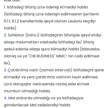
edə bilər:
1.
İstifadəçi Sifariş üzrə ödənişi etmədiyi halda
(İstifadəçi Sifariş üzrə ödənişin edilməsinin Şərtlərin
6.1.1, 6.1.2 bəndlərində qeyd olunan üsulunu seçdiyi
halda)
2.
Sahibkar (Satıcı) İstifadəçinin Sifarişdə qeyd etdiyi
əlaqə məlumatları vasitəsilə İstifadəçi ilə/ Sifariş
qəbul edənlə əlaqə qura bilmədiyi halda (bilavasitə
olaraq və ya "CIB BUSINESS" MMC-nin cəlb edilməsi
ilə);
3.
Çatdırılma vaxtı (zaman intervalı) İstifadəçini qane
etmədiyi və yeni çatdırılma vaxtının təyin edilməsi
üzrə danışıqlar nəticəsində razılıq əldə etmək
mümkün olmadığı halda;
4.
Mal anbarda olmadığı və ya İstifadəçiyə
göndəriləcək Mal zədələndiyi halda;