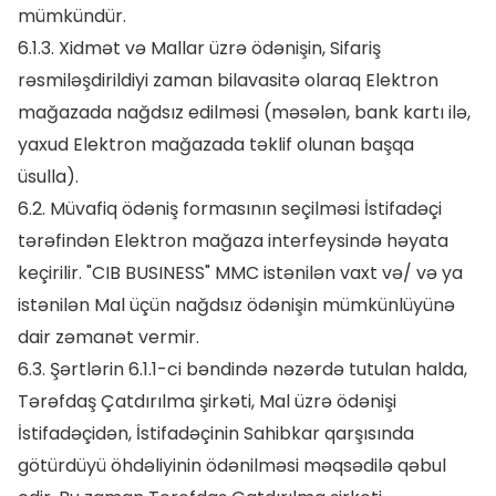
mümkündür.
6.1.3. Xidmət və Mallar üzrə ödənişin, Sifariş
rəsmiləşdirildiyi zaman bilavasitə olaraq Elektron
mağazada nağdsız edilməsi (məsələn, bank kartı ilə,
yaxud Elektron mağazada təklif olunan başqa
üsulla).
6.2. Müvafiq ödəniş formasının seçilməsi İstifadəçi
tərəfindən Elektron mağaza interfeysində həyata
keçirilir. "CIB BUSINESS" MMC istənilən vaxt və/ və ya
istənilən Mal üçün nağdsız ödənişin mümkünlüyünə
dair zəmanət vermir.
6.3. Şərtlərin 6.1.1-ci bəndində nəzərdə tutulan halda,
Tərəfdaş Çatdırılma şirkəti, Mal üzrə ödənişi
İstifadəçidən, İstifadəçinin Sahibkar qarşısında
götürdüyü öhdəliyinin ödənilməsi məqsədilə qəbul