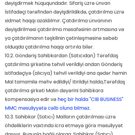
dəyişdirmək hüququndadır. Sifariş üzrə ünvan
İstifadəçi tərəfindən dəyişdirildikdə, çatdırılma üzrə
xidmət haqqı azaldılmır. Çatdırılma ünvanının
dəyişdirilməsi çatdırılma məsafəsinin artmasına və
ya çatdırılmanın təşkilinin çətinləşməsinə səbəb
olduqda çatdırılma haqqı artırıla bilər.
10.2. Göndəriş Sahibkardan (Satıcıdan) Tərəfdaş
çatdırılma şirkətinə təhvil verildiyi andan Göndəriş
istifadəçiyə (alıcıya) təhvil verildiyi ana qədər həmin
Mal tamamilə məhv edildiyi/ itirildiyi halda,Tərəfdaş
çatdırılma şirkəti Malın dəyərini Sahibkara
kompensasiya edir və
heç bir halda "CIB BUSINESS"
MMC məsuliyyətə cəlb oluna bilməz.
10.3. Sahibkar (Satıcı) Malların çatdırılması üzrə
öhdəliklərin vaxtında icra etməyə görə məsuliyyət
daşıyır. Bununla bağlı olaraq, Sahibkar (Satıcı)