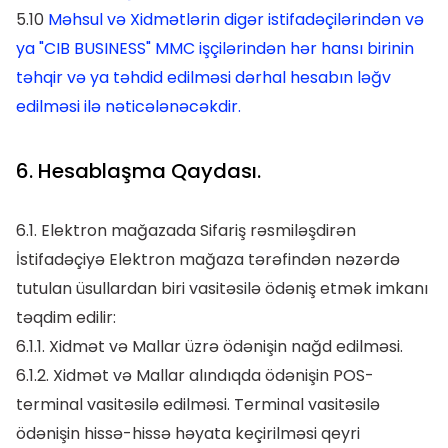
5.10
Məhsul və Xidmətlərin digər istifadəçilərindən və
ya "CIB BUSINESS" MMC işçilərindən hər hansı birinin
təhqir və ya təhdid edilməsi dərhal hesabın ləğv
edilməsi ilə nəticələnəcəkdir.
6. Hesablaşma Qaydası.
6.1. Elektron mağazada Sifariş rəsmiləşdirən
İstifadəçiyə Elektron mağaza tərəfindən nəzərdə
tutulan üsullardan biri vasitəsilə ödəniş etmək imkanı
təqdim edilir:
6.1.1. Xidmət və Mallar üzrə ödənişin nağd edilməsi.
6.1.2. Xidmət və Mallar alındıqda ödənişin POS-
terminal vasitəsilə edilməsi. Terminal vasitəsilə
ödənişin hissə-hissə həyata keçirilməsi qeyri