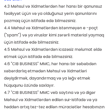
4.3 Məhsul və Xidmətlərdən hər hansı bir qanunsuz
fəaliyyət üçün və ya olduğunuz yerin qanunlarını
pozmaq üçün istifadə edə bilməzsiniz.
4.4 Məhsul və Xidmətlərdən istənməyən e -poçt
("spam") və ya viruslar kimi zərərli material yaymaq
üçün istifadə edə bilməzsiniz.
4.5 Məhsul və Xidmətlərdən icazəsiz məlumat əldə
etmək üçün istifadə edə bilməzsiniz.
4.6 "CIB BUSINESS" MMC, hər hansı bir səbəbdən
xəbərdarlıq etmədən Məhsul və Xidmətləri
dəyişdirmək, dayandırmaq və ya ləğv etmək
hüququnu özündə saxlayır.
4.7 "CIB BUSINESS" MMC veb saytına və ya digər
Məhsul və Xidmətlərdən edilən sui-istifadə və ya
həddən artıq tez-tez edilən müraciətlər hesabınızın