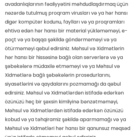
avadanlıqlarının fəaliyyətini məhdudlaşdırmaq üçün
nəzərdə tutulmuş proqram virusları və ya hər hansı
digər kompüter kodunu, faylları və ya proqramları
ehtiva edən hər hansı bir material yükləməməyi, e-
poçt və ya başqa şəkildə göndərməməyi və ya
ötürməməyi qəbul edirsiniz. Məhsul və Xidmətlərin
hər hansı bir hissəsinə bağlı olan serverlərə və ya
şəbəkələrə müdaxilə etməməyi və ya Məhsul və
Xidmətlərə bağlı şəbəkələrin prosedurlarını,
siyasətlərini və qaydalarını pozmamağı da qəbul
edirsiniz. Məhsul və Xidmətlərdən istifadə edərkən
özünüzü heç bir şəxsin kimliyinə bənzətməməyi,
Məhsul və Xidmətlərdən istifadə edərkən özünüzü
kobud və ya təhqiramiz şəkildə aparmamağı və ya
Məhsul və Xidmətləri hər hansı bir qanunsuz məqsəd