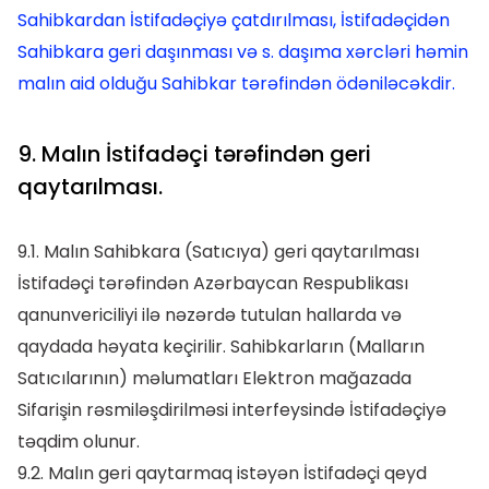
Sahibkardan İstifadəçiyə çatdırılması, İstifadəçidən
Sahibkara geri daşınması və s. daşıma xərcləri həmin
malın aid olduğu Sahibkar tərəfindən ödəniləcəkdir.
9. Malın İstifadəçi tərəfindən geri
qaytarılması.
9.1. Malın Sahibkara (Satıcıya) geri qaytarılması
İstifadəçi tərəfindən Azərbaycan Respublikası
qanunvericiliyi ilə nəzərdə tutulan hallarda və
qaydada həyata keçirilir. Sahibkarların (Malların
Satıcılarının) məlumatları Elektron mağazada
Sifarişin rəsmiləşdirilməsi interfeysində İstifadəçiyə
təqdim olunur.
9.2. Malın geri qaytarmaq istəyən İstifadəçi qeyd