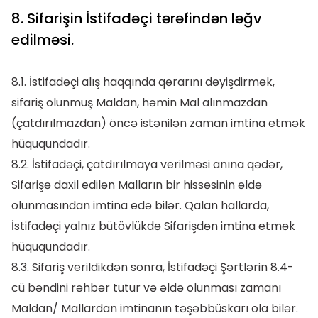
8. Sifarişin İstifadəçi tərəfindən ləğv
edilməsi.
8.1. İstifadəçi alış haqqında qərarını dəyişdirmək,
sifariş olunmuş Maldan, həmin Mal alınmazdan
(çatdırılmazdan) öncə istənilən zaman imtina etmək
hüququndadır.
8.2. İstifadəçi, çatdırılmaya verilməsi anına qədər,
Sifarişə daxil edilən Malların bir hissəsinin əldə
olunmasından imtina edə bilər. Qalan hallarda,
İstifadəçi yalnız bütövlükdə Sifarişdən imtina etmək
hüququndadır.
8.3. Sifariş verildikdən sonra, İstifadəçi Şərtlərin 8.4-
cü bəndini rəhbər tutur və əldə olunması zamanı
Maldan/ Mallardan imtinanın təşəbbüskarı ola bilər.