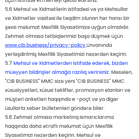
üçün istifadə etməməyi qəbul edirsiniz.
5.6 Məhsul və Xidmətlərin istifadəsi və ya Məhsullar
və Xidmətlər vasitəsi ilə təqdim olunan hər hansı bir
şəxsi məlumat Məxfilik Siyasətimizə uyğun olmalıdır.
Zəhmət olmasa tətbiqlərimizi başa düşmək üçün
www.cib.business/privacy-policy
ünvanında
yerləşdirilmiş Məxfilik Siyasətimizi nəzərdən keçirin.
5.7
Məhsul və Xidmətlərdən istifadə edərək, bizdən
müəyyən bildirişlər almağa razılıq verirsiniz.
Məsələn,
"CIB BUSINESS" MMC sizə yeni "CIB BUSINESS" MMC
xüsusiyyətləri, xüsusi təkliflər, promosyon elanları və
müştəri anketləri haqqında e -poçt və ya digər
üsullarla xəbər bülletenləri göndərə bilər.
5.8 Zəhmət olmasa marketinq ismarıclarımız
haqqında daha ətraflı məlumat üçün Məxfilik
Siyasətimizi nəzərdən keçirin. Məhsul və