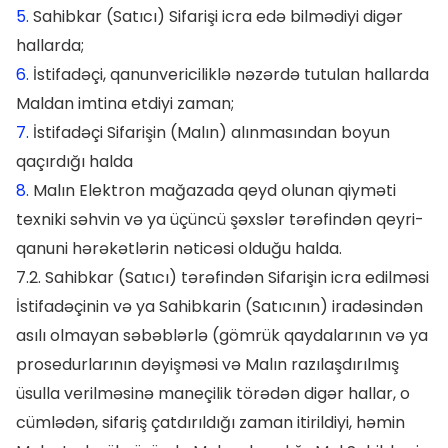
5.
Sahibkar (Satıcı) Sifarişi icra edə bilmədiyi digər
hallarda;
6.
İstifadəçi, qanunvericiliklə nəzərdə tutulan hallarda
Maldan imtina etdiyi zaman;
7.
İstifadəçi Sifarişin (Malın) alınmasından boyun
qaçırdığı halda
8.
Malın Elektron mağazada qeyd olunan qiyməti
texniki səhvin və ya üçüncü şəxslər tərəfindən qeyri-
qanuni hərəkətlərin nəticəsi olduğu halda.
7.2. Sahibkar (Satıcı) tərəfindən Sifarişin icra edilməsi
İstifadəçinin və ya Sahibkarin (Satıcının) iradəsindən
asılı olmayan səbəblərlə (gömrük qaydalarının və ya
prosedurlarının dəyişməsi və Malın razılaşdırılmış
üsulla verilməsinə maneçilik törədən digər hallar, o
cümlədən, sifariş çatdırıldığı zaman itirildiyi, həmin