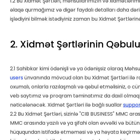
1.2 Bu Xidmət Şərtləri, məhsullarımızın və xidmətlərimi
əlaqə qurmağımız və digər faydalı detalları daha dər
işlədiyini bilmək istədiyiniz zaman bu Xidmət Şərtləri
2. Xidmət Şərtlərinin Qəbulu
2.1 Sahibkar kimi ödənişli və ya ödənişsiz olaraq Məhs
users
ünvanında mövcud olan bu Xidmət Şərtləri ilə raz
oxumalı, onlarla razılaşmalı və qəbul etməlisiniz, o cü
veb saytımız və proqram təminatımız da daxil olmaqla
nəticələnəcək. Xidmət Şərtləri ilə bağlı suallar
suppo
2.2 Bu Xidmət Şərtləri, sizinlə "CIB BUSINESS" MMC arası
MMC arasında yazılı və ya şifahi olan əvvəlki və büt
hüququndan istifadə etməməsi və ya həyata keçirməm