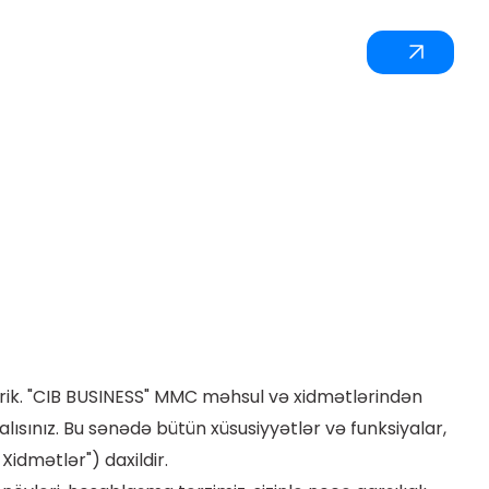
irik. "CIB BUSINESS" MMC məhsul və xidmətlərindən
lısınız. Bu sənədə bütün xüsusiyyətlər və funksiyalar,
Xidmətlər") daxildir.