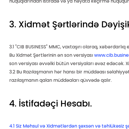
hüquqlarından istifadə və ya həyata keçirmə hüququn
3. Xidmət Şərtlərində Dəyişik
3.1 "CIB BUSINESS" MMC, vaxtaşırı olaraq, xəbərdarlıq
Bu Xidmət Şərtlərinin ən son versiyası
www.cib.busin
son versiyası əvvəlki bütün versiyaları əvəz edəcək. X
3.2 Bu Razılaşmanın hər hansı bir müddəası səlahiyyət
razılaşmanın qalan müddəaları qüvvədə qalır.
4. İstifadəçi Hesabı.
4.1 Siz Məhsul və Xidmətlərdən şəxsən və təhlükəsiz ş