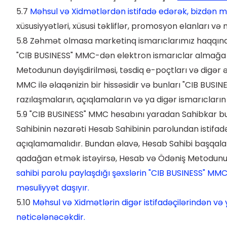
5.7
Məhsul və Xidmətlərdən istifadə edərək, bizdən müə
xüsusiyyətləri, xüsusi təkliflər, promosyon elanları və
5.8 Zəhmət olmasa marketinq ismarıclarımız haqqında 
"CIB BUSINESS" MMC-dən elektron ismarıclar almağa razı
Metodunun dəyişdirilməsi, təsdiq e-poçtları və digər 
MMC ilə əlaqənizin bir hissəsidir və bunları "CIB BUSINE
razılaşmaların, açıqlamaların və ya digər ismarıcların 
5.9 "CIB BUSINESS" MMC hesabını yaradan Sahibkar bur
Sahibinin nəzarəti Hesab Sahibinin parolundan istif
açıqlamamalıdır. Bundan əlavə, Hesab Sahibi başqalar
qadağan etmək istəyirsə, Hesab və Ödəniş Metodunun
sahibi parolu paylaşdığı şəxslərin "CIB BUSINESS" MM
məsuliyyət daşıyır.
5.10
Məhsul və Xidmətlərin digər istifadəçilərindən və 
nəticələnəcəkdir.