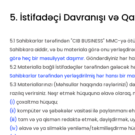
5. İstifadəçi Davranışı və Qa
5.1 Sahibkarlar tərəfindən "CIB BUSINESS" MMC-yə ötürü
Sahibkara aiddir, və bu materiala görə onu yerləşdirə
görə heç bir məsuliyyət daşımır.
Göndərdiyiniz hər han
5.2 Materialla bağli İstifadəçilər tərəfindən gələcək
Sahibkarlar tərəfindən yerləşdirilmiş hər hansı bir ma
5.3 Materiallarınızı (Məhsullar haqqında rəylərinizi)
razılıq verirsiniz. Nəşr etmək hüququna əlavə olaraq,
(i)
çoxaltma hüququ;
(ii)
kompüter və şəbəkələr vasitəsi ilə paylanmanı e
(iii)
tam və ya qismən redaktə etmək, dəyişdirmək, u
(iv)
əlavə və ya silməklə yeniləmə/təkmilləşdirmə hü