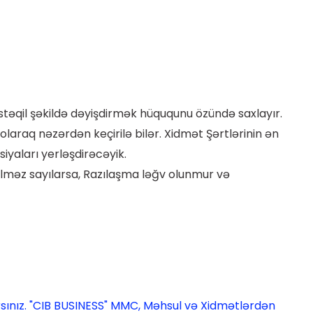
stəqil şəkildə dəyişdirmək hüququnu özündə saxlayır.
olaraq nəzərdən keçirilə bilər. Xidmət Şərtlərinin ən
iyaları yerləşdirəcəyik.
ilməz sayılarsa, Razılaşma ləğv olunmur və
ırsınız. "CIB BUSINESS" MMC, Məhsul və Xidmətlərdən