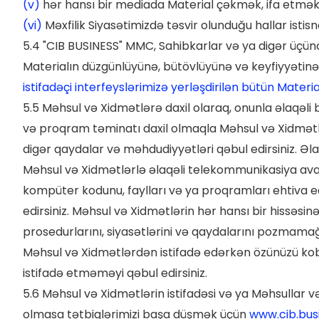
(v)
hər hansı bir mediada Material çəkmək, ifa etmək
(vi)
Məxfilik Siyasətimizdə təsvir olunduğu hallar ist
5.4 "CIB BUSINESS" MMC, Sahibkarlar və ya digər üçünc
Materialın düzgünlüyünə, bütövlüyünə və keyfiyyətin
istifadəçi interfeyslərimizə yerləşdirilən bütün Mater
5.5 Məhsul və Xidmətlərə daxil olaraq, onunla əlaqəli b
və proqram təminatı daxil olmaqla Məhsul və Xidmətlə
digər qaydalar və məhdudiyyətləri qəbul edirsiniz. Ə
Məhsul və Xidmətlərlə əlaqəli telekommunikasiya ava
kompüter kodunu, faylları və ya proqramları ehtiva
edirsiniz. Məhsul və Xidmətlərin hər hansı bir hissə
prosedurlarını, siyasətlərini və qaydalarını pozmama
Məhsul və Xidmətlərdən istifadə edərkən özünüzü ko
istifadə etməməyi qəbul edirsiniz.
5.6 Məhsul və Xidmətlərin istifadəsi və ya Məhsullar v
olmasa tətbiqlərimizi başa düşmək üçün
www.cib.bus