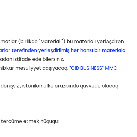
atlar (birlikdə "Material ") bu materialı yerləşdirən
lar tərəfindən yerləşdirilmiş hər hansı bir materiala
an istifadə edə bilərsiniz.
Sahibkar məsuliyyət daşıyacaq,
"CIB BUSINESS" MMC
ənişsiz , istənilən ölkə ərazisində qüvvədə olacaq
:
, tərcümə etmək hüququ;