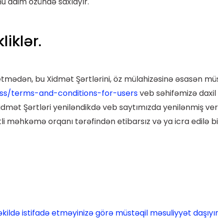
u daim özündə saxlayır.
liklər.
 etmədən, bu Xidmət Şərtlərini, öz mülahizəsinə əsasən mü
ess/terms-and-conditions-for-users
veb səhifəmizə daxil 
idmət Şərtləri yeniləndikdə veb saytımızda yenilənmiş vers
li məhkəmə orqanı tərəfindən etibarsız və ya icra edilə b
əkildə istifadə etməyinizə görə müstəqil məsuliyyət daşıy