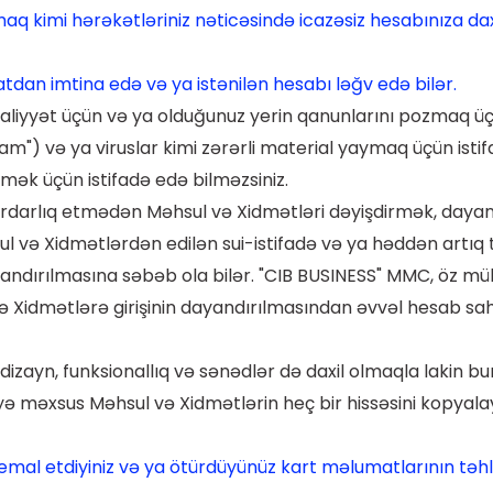
aq kimi hərəkətləriniz nəticəsində icazəsiz hesabınıza da
atdan imtina edə və ya istənilən hesabı ləğv edə bilər.
aliyyət üçün və ya olduğunuz yerin qanunlarını pozmaq üçü
") və ya viruslar kimi zərərli material yaymaq üçün istif
ək üçün istifadə edə bilməzsiniz.
ərdarlıq etmədən Məhsul və Xidmətləri dəyişdirmək, daya
l və Xidmətlərdən edilən sui-istifadə və ya həddən artıq 
andırılmasına səbəb ola bilər. "CIB BUSINESS" MMC, öz mül
və Xidmətlərə girişinin dayandırılmasından əvvəl hesab sa
izayn, funksionallıq və sənədlər də daxil olmaqla lakin b
ə məxsus Məhsul və Xidmətlərin heç bir hissəsini kopyalay
emal etdiyiniz və ya ötürdüyünüz kart məlumatlarının təhlü