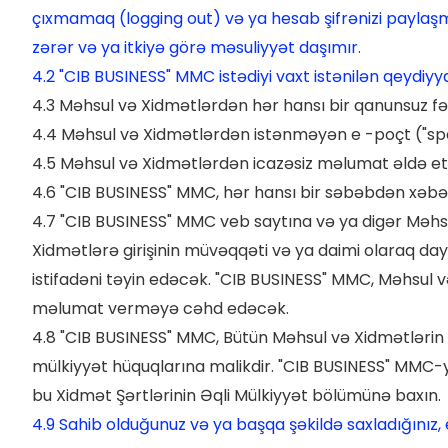
çıxmamaq (logging out) və ya hesab şifrənizi paylaşm
zərər və ya itkiyə görə məsuliyyət daşımır.
4.2 "CIB BUSINESS" MMC istədiyi vaxt istənilən qeydiyy
4.3 Məhsul və Xidmətlərdən hər hansı bir qanunsuz fə
4.4 Məhsul və Xidmətlərdən istənməyən e -poçt ("spam
4.5 Məhsul və Xidmətlərdən icazəsiz məlumat əldə etm
4.6 "CIB BUSINESS" MMC, hər hansı bir səbəbdən xəb
4.7 "CIB BUSINESS" MMC veb saytına və ya digər Məhsu
Xidmətlərə girişinin müvəqqəti və ya daimi olaraq day
istifadəni təyin edəcək. "CIB BUSINESS" MMC, Məhsul 
məlumat verməyə cəhd edəcək.
4.8 "CIB BUSINESS" MMC, Bütün Məhsul və Xidmətlərin d
mülkiyyət hüquqlarına malikdir. "CIB BUSINESS" MMC-y
bu Xidmət Şərtlərinin Əqli Mülkiyyət bölümünə baxın.
4.9 Sahib olduğunuz və ya başqa şəkildə saxladığınız, 