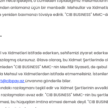
zin necə işlədiyini, o cümlədən topladığımız məlumatların n
indən anlamanız üçün bir mənbədir. Məhsullar və Xidmətlə
nə yenidən baxmanızı tövsiyə edirik. "CIB BUSINESS" MMC–də
.
ul və Xidmətləri istifadə edərkən, səhifəmizi ziyarət edərkə
ılaşmış olursunuz. Əlavə olaraq, bu Xidmət Şərtlərində ola
mlədən "CIB BUSINESS" MMC-nin Məxfilik Siyasəti, də qəbul et
 Məhsul və Xidmətlərdən istifadə etməməlisiniz. İstənilən
rt@cibpay.az
ünvanına göndərilə bilər.
ndakı razılaşmanı təşkil edir və Xidmət Şərtlərinin əvvəlki 
ün razılaşmaları əvəz edir. "CIB BUSINESS" MMC-nin bu şər
əsi, bu hüquqdan imtina etməsi demək deyil. "CIB BUSINE