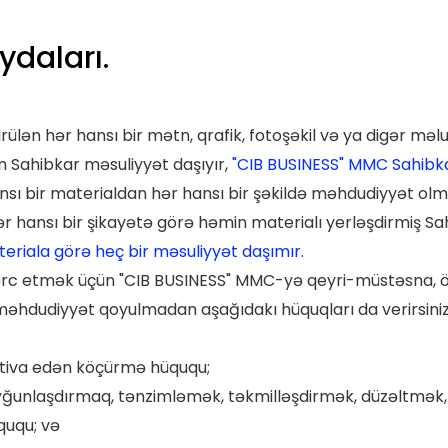
ydaları.
lən hər hansı bir mətn, qrafik, fotoşəkil və ya digər məlum
n Sahibkar məsuliyyət daşıyır,
"CIB BUSINESS" MMC Sahibkar
sı bir materialdan hər hansı bir şəkildə məhdudiyyət olmad
 hər hansı bir şikayətə görə həmin materialı yerləşdirmiş 
teriala görə heç bir məsuliyyət daşımır.
 dərc etmək üçün "CIB BUSINESS" MMC-yə qeyri-müstəsna, öd
 məhdudiyyət qoyulmadan aşağıdakı hüquqları da verirsiniz
htiva edən köçürmə hüququ;
yğunlaşdırmaq, tənzimləmək, təkmilləşdirmək, düzəltmək
ququ; və