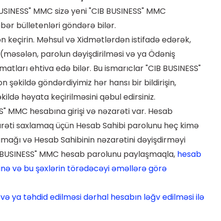
USINESS" MMC sizə yeni "CIB BUSINESS" MMC
əbər bülletenləri göndərə bilər.
 keçirin. Məhsul və Xidmətlərdən istifadə edərək,
i (məsələn, parolun dəyişdirilməsi və ya Ödəniş
atları ehtiva edə bilər. Bu ismarıclar "CIB BUSINESS"
n şəkildə göndərdiyimiz hər hansı bir bildirişin,
kildə həyata keçirilməsini qəbul edirsiniz.
S" MMC hesabına girişi və nəzarəti var. Hesab
zarəti saxlamaq üçün Hesab Sahibi parolunu heç kimə
amağı və Hesab Sahibinin nəzarətini dəyişdirməyi
IB BUSINESS" MMC hesab parolunu paylaşmaqla,
hesab
yinə və bu şəxlərin törədəcəyi əməllərə görə
 və ya təhdid edilməsi dərhal hesabın ləğv edilməsi ilə