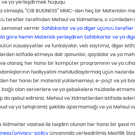
 və ya yerləşdirmək hüququ.
isna olmaqla, "CIB BUSINESS" MMC-dən heç bir Materialın m
ü tərəflər tərəfindən Məhsul və Xidmətlərə, o cümlədən ist
ə zəmanət vermir.
Sahibkarlar və ya digər üçüncü tərəflə
iala görə həmin Materialı yerləşdirən Sahibkarlar və ya dig
ütün xüsusiyyətlər və funksiyalar, veb saytımız, digər isti
rdən istifadə etməyə dair qanunlar, qaydalar və ya məhsul
lavə olaraq, hər hansı bir kompüter proqramının və ya cih
danlıqlarının fəaliyyətini məhdudlaşdırmaq üçün nəzərdə 
 edən hər hansı bir material yükləməməyi, e-poçt və ya 
sinə bağlı olan serverlərə və ya şəbəkələrə müdaxilə etmə
ğı da qəbul edirsiniz. Məhsul və Xidmətlərdən istifadə edə
bud və ya təhqiramiz şəkildə aparmamağı və ya Məhsul və
ə Xidmətlər vasitəsi ilə təqdim olunan hər hansı bir şəxsi
iness/privacy-policy
ünvanında yerləşdirilmiş Məxfilik Siy