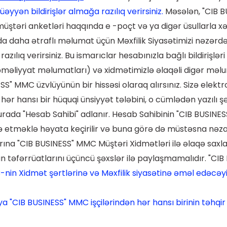
yyən bildirişlər almağa razılıq verirsiniz.
Məsələn, "CIB B
 müştəri anketləri haqqında e -poçt və ya digər üsullarla x
daha ətraflı məlumat üçün Məxfilik Siyasətimizi nəzərdən
lıq verirsiniz. Bu ismarıclar hesabınızla bağlı bildirişlər
əməliyyat məlumatları) və xidmətimizlə əlaqəli digər məlum
SS" MMC üzvlüyünün bir hissəsi olaraq alırsınız. Sizə elektro
hər hansı bir hüquqi ünsiyyət tələbini, o cümlədən yazılı şə
ada "Hesab Sahibi" adlanır. Hesab Sahibinin "CIB BUSINES
adə etməklə həyata keçirilir və buna görə də müstəsna nə
ına "CIB BUSINESS" MMC Müştəri Xidmətləri ilə əlaqə saxl
 təfərrüatlarını üçüncü şəxslər ilə paylaşmamalıdır. "C
C-nin Xidmət şərtlərinə və Məxfilik siyasətinə əməl edəcə
ya "CIB BUSINESS" MMC işçilərindən hər hansı birinin təhqir