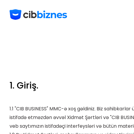
1. Giriş.
1.1 "CIB BUSINESS" MMC-ə xoş gəldiniz. Biz sahibkarl
istifadə etməzdən əvvəl Xidmət Şərtləri və "CIB BUSINE
veb saytımızın istifadəçi interfeysləri və bütün mater