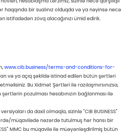
övləri, hesablaşma tərzimiz, sizinlə necə qarşılıqlı
r haqqında bir sualınız olduqda və ya nəyinsə necə
n istifadədən zövq alacağınızı ümid edirik.
n,
www.cib.business/terms-and-conditions-for-
n və ya açıq şəkildə istinad edilən bütün şərtləri
məlisiniz. Bu Xidmət Şərtləri ilə razılaşmırsınızsa,
 şərtlərin pozulması hesabınızın bağlanması ilə
versiyaları da daxil olmaqla, sizinlə "CIB BUSINESS"
tlərdə/müqavilədə nəzərdə tutulmuş hər hansı bir
SS" MMC bu müqavilə ilə müəyənləşdirilmiş bütün