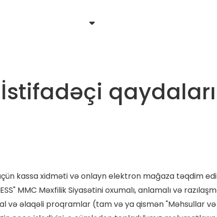
İstifadəçi qaydaları
ar üçün kassa xidməti və onlayn elektron mağaza təqdim ed
SS" MMC Məxfilik Siyasətini oxumalı, anlamalı və razılaşma
ial və əlaqəli proqramlar (tam və ya qismən "Məhsullar və 