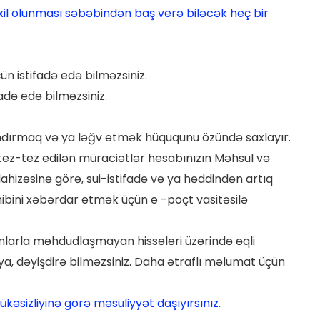
xil olunması səbəbindən baş verə biləcək heç bir
n istifadə edə bilməzsiniz.
adə edə bilməzsiniz.
ndırmaq və ya ləğv etmək hüququnu özündə saxlayır.
tez-tez edilən müraciətlər hesabınızın Məhsul və
ahizəsinə görə, sui-istifadə və ya həddindən artıq
hibini xəbərdar etmək üçün e -poçt vasitəsilə
unlarla məhdudlaşmayan hissələri üzərində əqli
a, dəyişdirə bilməzsiniz. Daha ətraflı məlumat üçün
kəsizliyinə görə məsuliyyət daşıyırsınız.