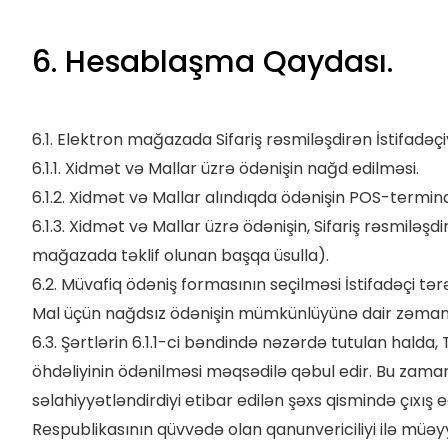
6. Hesablaşma Qaydası.
6.1. Elektron mağazada Sifariş rəsmiləşdirən İstifadəç
6.1.1. Xidmət və Mallar üzrə ödənişin nağd edilməsi.
6.1.2. Xidmət və Mallar alındıqda ödənişin POS-termina
6.1.3. Xidmət və Mallar üzrə ödənişin, Sifariş rəsmilə
mağazada təklif olunan başqa üsulla).
6.2. Müvafiq ödəniş formasının seçilməsi İstifadəçi tə
Mal üçün nağdsız ödənişin mümkünlüyünə dair zəman
6.3. Şərtlərin 6.1.1-ci bəndində nəzərdə tutulan halda,
öhdəliyinin ödənilməsi məqsədilə qəbul edir. Bu zaman
səlahiyyətləndirdiyi etibar edilən şəxs qismində çıxış
Respublikasının qüvvədə olan qanunvericiliyi ilə müə