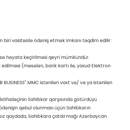
biri vasitəsilə ödəniş etmək imkanı təqdim edilir:
hissə həyata keçirilməsi qeyri mümkündür.
z edilməsi (məsələn, bank kartı ilə, yaxud Elektron
IB BUSINESS" MMC istənilən vaxt və/ və ya istənilən
, İstifadəçinin Sahibkar qarşısında götürdüyü
 ödənişin qəbul olunması üçün Sahibkarın
nağdsız qaydada, Sahibkara çatdırmağı Azərbaycan