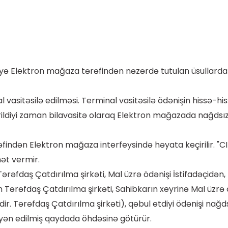
iyə Elektron mağaza tərəfindən nəzərdə tutulan üsullardan 
l vasitəsilə edilməsi. Terminal vasitəsilə ödənişin hissə-
şdirildiyi zaman bilavasitə olaraq Elektron mağazada nağdsı
rəfindən Elektron mağaza interfeysində həyata keçirilir. "C
ət vermir.
 Tərəfdaş Çatdırılma şirkəti, Mal üzrə ödənişi İstifadəçidən
 Tərəfdaş Çatdırılma şirkəti, Sahibkarın xeyrinə Mal üzrə
 edir. Tərəfdaş Çatdırılma şirkəti), qəbul etdiyi ödənişi 
yyən edilmiş qaydada öhdəsinə götürür.