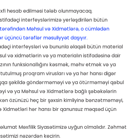
əxfi hesab edilməsi tələb olunmayacaq.
ifadəçi interfeyslərimizə yerləşdirilən bütün
r tərəfindən Məhsul və Xidmətlərə, o cümlədən
ər üçüncü tərəflər məsuliyyət daşıyır.
fadəçi interfeysləri və bununla əlaqəli bütün material
 və xidmətlərin və ya materialın istifadəsinə dair
azının funksionallığını kəsmək, məhv etmək və ya
tutulmuş proqram virusları və ya hər hansı digər
başqa şəkildə göndərməməyi və ya ötürməməyi qəbul
məyi və ya Məhsul və Xidmətlərə bağlı şəbəkələrin
rkən özünüzü heç bir şəxsin kimliyinə bənzətməməyi,
 Xidmətləri hər hansı bir qanunsuz məqsəd üçün
 məlumat Məxfilik Siyasətimizə uyğun olmalıdır. Zəhmət
asətimizi nəzərdən keçirin.