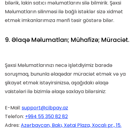
bilərik, lakin satıcı məlumatlarını silə bilmirik. Şəxsi
Məlumatların silinməsi ilə bağlı istəklər sizə xidmət
etmək imkanlarımıza mənfi təsir göstərə bilər.
9. Əlaqə Məlumatları; Mühafizə; Müraciət.
Şəxsi Məlumatlarınızı necə işlətdiyimiz barədə
soruşmaq, bununla əlaqədar müraciət etmək və ya
şikayət etmək istəyirsinizsə, aşağıdakı əlaqə
vaistələri ilə bizimlə əlaqə saxlaya bilərsiniz:
E-Mail:
support@cibpay.az
Telefon:
+994 55 350 82 82
Adres:
Azərbaycan, Bakı, Xətai Plaza, Xocalı pr., 15.