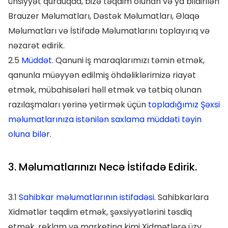
ünsiyyət qurduqda, bizə təqdim olunan və ya bildirilən
Brauzer Məlumatları, Dəstək Məlumatları, Əlaqə
Məlumatları və İstifadə Məlumatlarını toplayırıq və
nəzarət edirik.
2.5
Müddət.
Qanuni iş maraqlarımızı təmin etmək,
qanunla müəyyən edilmiş öhdəliklərimizə riayət
etmək, mübahisələri həll etmək və tətbiq olunan
razılaşmaları yerinə yetirmək üçün
topladığımız Şəxsi
məlumatlarınıza istənilən saxlama müddəti təyin
oluna bilər
.
3. Məlumatlarınızı Necə İstifadə Edirik.
3.1
Sahibkar məlumatlarının istifadəsi.
Sahibkarlara
Xidmətlər təqdim etmək, şəxsiyyətlərini təsdiq
etmək, reklam və marketinq kimi Xidmətlərə üzv