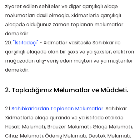
ziyarət edilən səhifələr və digər qarşılıqlı əlaqə
məlumatları daxil olmaqla, Xidmətlərlə qarşılıqlı
əlaqədə olduğunuz zaman toplanan məlumatlar
deməkdir.
20.
"İstifadəçi"
- Xidmətlər vasitəsilə Sahibkar ilə
qarşılıqlı əlaqədə olan bir şəxs və ya şəxslər, elektron
mağazadan alış-veriş edən müştəri və ya müştərilər
deməkdir.
2. Topladığımız Məlumatlar və Müddəti.
2.1
Sahibkarlardan Toplanan Məlumatlar.
Sahibkar
Xidmətlərlə əlaqə quranda və ya istifadə etdikdə
Hesab Məlumatı, Brauzer Məlumatı, Əlaqə Məlumatı,
Cihaz Məlumatı, Ödəniş Məlumatı, Dəstək Məlumatı,