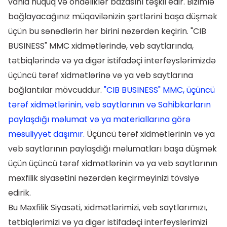
vahid hüquq və öhdəliklər bazasını təşkil edir. Bizimlə
bağlayacağınız müqavilənizin şərtlərini başa düşmək
üçün bu sənədlərin hər birini nəzərdən keçirin. "CIB
BUSINESS" MMC xidmətlərində, veb saytlarında,
tətbiqlərində və ya digər istifadəçi interfeyslərimizdə
üçüncü tərəf xidmətlərinə və ya veb saytlarına
bağlantılar mövcuddur.
"CIB BUSINESS" MMC, üçüncü
tərəf xidmətlərinin, veb saytlarının və Sahibkarların
paylaşdığı məlumat və ya materiallarına görə
məsuliyyət daşımır.
Üçüncü tərəf xidmətlərinin və ya
veb saytlarının paylaşdığı məlumatları başa düşmək
üçün üçüncü tərəf xidmətlərinin və ya veb saytlarının
məxfilik siyasətini nəzərdən keçirməyinizi tövsiyə
edirik.
Bu Məxfilik Siyasəti, xidmətlərimizi, veb saytlarımızı,
tətbiqlərimizi və ya digər istifadəçi interfeyslərimizi