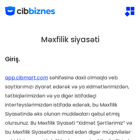
Məxfilik siyasəti
Giriş.
app.cibmart.com
səhifəsinə daxil olmaqla veb
saytlarımızı ziyarət edərək və ya xidmətlərimizdən,
tətbiqlərimizdən və ya digər istifadəçi
interfeyslərimizdən istifadə edərək, bu Məxfilik
Siyasətində əks olunan müddəaları qəbul etmiş
olursunuz. Bu Məxfilik Siyasəti “Xidmət Şərtlərimiz” və
bu Məxfilik Siyasətinə istinad edən digər müqavilələr