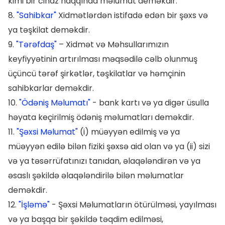
kimi bir cihaz haqqında məlumat deməkdir.
8.
"Sahibkar"
Xidmətlərdən istifadə edən bir şəxs və
ya təşkilat deməkdir.
9.
"Tərəfdaş"
– Xidmət və Məhsullarımızın
keyfiyyətinin artırılması məqsədilə cəlb olunmuş
üçüncü tərəf şirkətlər, təşkilatlar və həmçinin
sahibkarlar deməkdir.
10.
"Ödəniş Məlumatı"
- bank kartı və ya digər üsulla
həyata keçirilmiş ödəniş məlumatları deməkdir.
11.
"Şəxsi Məlumat"
(i) müəyyən edilmiş və ya
müəyyən edilə bilən fiziki şəxsə aid olan və ya (ii) sizi
və ya təsərrüfatınızı tanıdan, əlaqələndirən və ya
əsaslı şəkildə əlaqələndirilə bilən məlumatlar
deməkdir.
12.
"İşləmə"
- Şəxsi Məlumatların ötürülməsi, yayılması
və ya başqa bir şəkildə təqdim edilməsi,