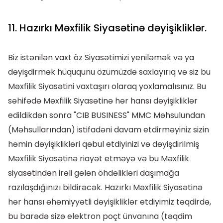
11. Hazırkı Məxfilik Siyasətinə dəyişikliklər.
Biz istənilən vaxt öz Siyasətimizi yeniləmək və ya
dəyişdirmək hüququnu özümüzdə saxlayırıq və siz bu
Məxfilik Siyasətini vaxtaşırı olaraq yoxlamalısınız. Bu
səhifədə Məxfilik Siyasətinə hər hansı dəyişikliklər
edildikdən sonra "CIB BUSINESS" MMC Məhsulundan
(Məhsullarından) istifadəni davam etdirməyiniz sizin
həmin dəyişiklikləri qəbul etdiyinizi və dəyişdirilmiş
Məxfilik Siyasətinə riayət etməyə və bu Məxfilik
siyasətindən irəli gələn öhdəlikləri daşımağa
razılaşdığınızı bildirəcək. Hazırkı Məxfilik Siyasətinə
hər hansı əhəmiyyətli dəyişikliklər etdiyimiz təqdirdə,
bu barədə sizə elektron poçt ünvanına (təqdim