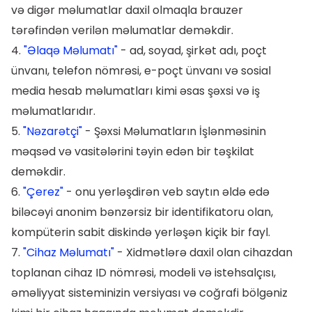
və digər məlumatlar daxil olmaqla brauzer
tərəfindən verilən məlumatlar deməkdir.
4.
"Əlaqə Məlumatı"
- ad, soyad, şirkət adı, poçt
ünvanı, telefon nömrəsi, e-poçt ünvanı və sosial
media hesab məlumatları kimi əsas şəxsi və iş
məlumatlarıdır.
5.
"Nəzarətçi"
- Şəxsi Məlumatların İşlənməsinin
məqsəd və vasitələrini təyin edən bir təşkilat
deməkdir.
6.
"Çerez"
- onu yerləşdirən veb saytın əldə edə
biləcəyi anonim bənzərsiz bir identifikatoru olan,
kompüterin sabit diskində yerləşən kiçik bir fayl.
7.
"Cihaz Məlumatı"
- Xidmətlərə daxil olan cihazdan
toplanan cihaz ID nömrəsi, modeli və istehsalçısı,
əməliyyat sisteminizin versiyası və coğrafi bölgəniz