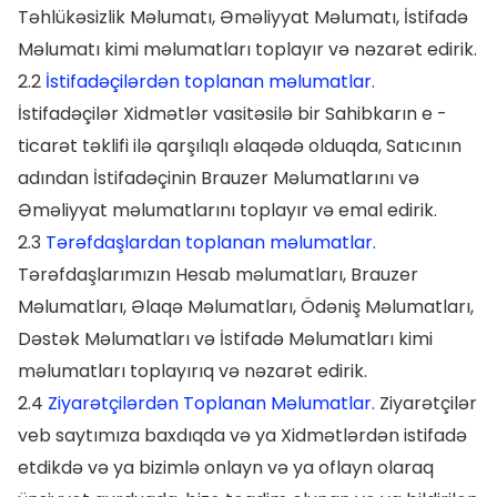
Təhlükəsizlik Məlumatı, Əməliyyat Məlumatı, İstifadə
Məlumatı kimi məlumatları toplayır və nəzarət edirik.
2.2
İstifadəçilərdən toplanan məlumatlar.
İstifadəçilər Xidmətlər vasitəsilə bir Sahibkarın e -
ticarət təklifi ilə qarşılıqlı əlaqədə olduqda, Satıcının
adından İstifadəçinin Brauzer Məlumatlarını və
Əməliyyat məlumatlarını toplayır və emal edirik.
2.3
Tərəfdaşlardan toplanan məlumatlar.
Tərəfdaşlarımızın Hesab məlumatları, Brauzer
Məlumatları, Əlaqə Məlumatları, Ödəniş Məlumatları,
Dəstək Məlumatları və İstifadə Məlumatları kimi
məlumatları toplayırıq və nəzarət edirik.
2.4
Ziyarətçilərdən Toplanan Məlumatlar.
Ziyarətçilər
veb saytımıza baxdıqda və ya Xidmətlərdən istifadə
etdikdə və ya bizimlə onlayn və ya oflayn olaraq