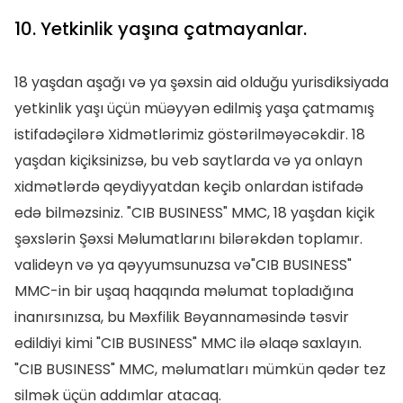
10. Yetkinlik yaşına çatmayanlar.
18 yaşdan aşağı və ya şəxsin aid olduğu yurisdiksiyada
yetkinlik yaşı üçün müəyyən edilmiş yaşa çatmamış
istifadəçilərə Xidmətlərimiz göstərilməyəcəkdir. 18
yaşdan kiçiksinizsə, bu veb saytlarda və ya onlayn
xidmətlərdə qeydiyyatdan keçib onlardan istifadə
edə bilməzsiniz. "CIB BUSINESS" MMC, 18 yaşdan kiçik
şəxslərin Şəxsi Məlumatlarını bilərəkdən toplamır.
valideyn və ya qəyyumsunuzsa və"CIB BUSINESS"
MMC-in bir uşaq haqqında məlumat topladığına
inanırsınızsa, bu Məxfilik Bəyannaməsində təsvir
edildiyi kimi "CIB BUSINESS" MMC ilə əlaqə saxlayın.
"CIB BUSINESS" MMC, məlumatları mümkün qədər tez
silmək üçün addımlar atacaq.