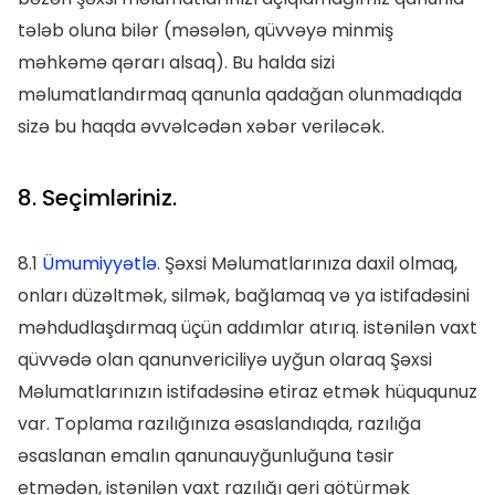
tələb oluna bilər (məsələn, qüvvəyə minmiş
məhkəmə qərarı alsaq). Bu halda sizi
məlumatlandırmaq qanunla qadağan olunmadıqda
sizə bu haqda əvvəlcədən xəbər veriləcək.
8. Seçimləriniz.
8.1
Ümumiyyətlə.
Şəxsi Məlumatlarınıza daxil olmaq,
onları düzəltmək, silmək, bağlamaq və ya istifadəsini
məhdudlaşdırmaq üçün addımlar atırıq. istənilən vaxt
qüvvədə olan qanunvericiliyə uyğun olaraq Şəxsi
Məlumatlarınızın istifadəsinə etiraz etmək hüququnuz
var. Toplama razılığınıza əsaslandıqda, razılığa
əsaslanan emalın qanunauyğunluğuna təsir
etmədən, istənilən vaxt razılığı geri götürmək