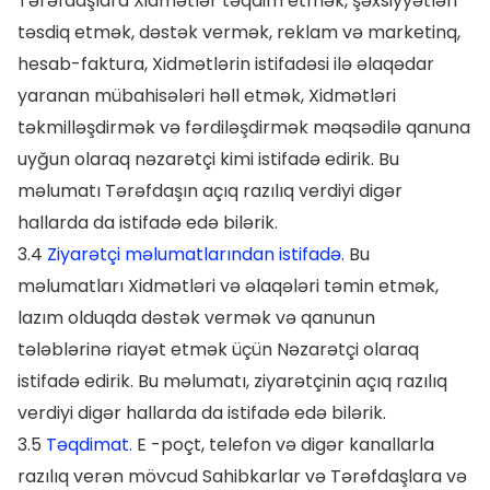
Tərəfdaşlara Xidmətlər təqdim etmək, şəxsiyyətləri
təsdiq etmək, dəstək vermək, reklam və marketinq,
hesab-faktura, Xidmətlərin istifadəsi ilə əlaqədar
yaranan mübahisələri həll etmək, Xidmətləri
təkmilləşdirmək və fərdiləşdirmək məqsədilə qanuna
uyğun olaraq nəzarətçi kimi istifadə edirik. Bu
məlumatı Tərəfdaşın açıq razılıq verdiyi digər
hallarda da istifadə edə bilərik.
3.4
Ziyarətçi məlumatlarından istifadə.
Bu
məlumatları Xidmətləri və əlaqələri təmin etmək,
lazım olduqda dəstək vermək və qanunun
tələblərinə riayət etmək üçün Nəzarətçi olaraq
istifadə edirik. Bu məlumatı, ziyarətçinin açıq razılıq
verdiyi digər hallarda da istifadə edə bilərik.
3.5
Təqdimat.
E -poçt, telefon və digər kanallarla
razılıq verən mövcud Sahibkarlar və Tərəfdaşlara və