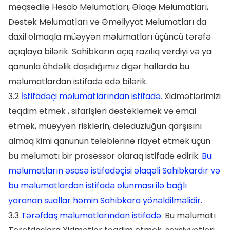
məqsədilə Hesab Məlumatları, Əlaqə Məlumatları,
Dəstək Məlumatları və Əməliyyat Məlumatları da
daxil olmaqla müəyyən məlumatları üçüncü tərəfə
açıqlaya bilərik. Sahibkarın açıq razılıq verdiyi və ya
qanunla öhdəlik daşıdığımız digər hallarda bu
məlumatlardan istifadə edə bilərik.
3.2
İstifadəçi məlumatlarından istifadə.
Xidmətlərimizi
təqdim etmək , sifarişləri dəstəkləmək və emal
etmək, müəyyən risklərin, dələduzluğun qarşısını
almaq kimi qanunun tələblərinə riayət etmək üçün
bu məlumatı bir prosessor olaraq istifadə edirik.
Bu
məlumatların əsasə istifadəçisi əlaqəli Sahibkardır və
bu məlumatlardan istifadə olunması ilə bağlı
yaranan suallar həmin Sahibkara yönəldilməlidir.
3.3
Tərəfdaş məlumatlarından istifadə.
Bu məlumatı