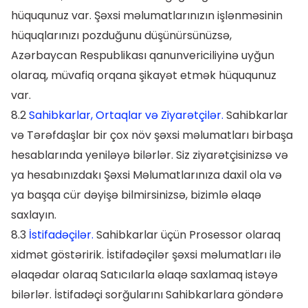
hüququnuz var. Şəxsi məlumatlarınızın işlənməsinin
hüquqlarınızı pozduğunu düşünürsünüzsə,
Azərbaycan Respublikası qanunvericiliyinə uyğun
olaraq, müvafiq orqana şikayət etmək hüququnuz
var.
8.2
Sahibkarlar, Ortaqlar və Ziyarətçilər.
Sahibkarlar
və Tərəfdaşlar bir çox növ şəxsi məlumatları birbaşa
hesablarında yeniləyə bilərlər. Siz ziyarətçisinizsə və
ya hesabınızdakı Şəxsi Məlumatlarınıza daxil ola və
ya başqa cür dəyişə bilmirsinizsə, bizimlə əlaqə
saxlayın.
8.3
İstifadəçilər.
Sahibkarlar üçün Prosessor olaraq
xidmət göstəririk. İstifadəçilər şəxsi məlumatları ilə
əlaqədar olaraq Satıcılarla əlaqə saxlamaq istəyə
bilərlər. İstifadəçi sorğularını Sahibkarlara göndərə