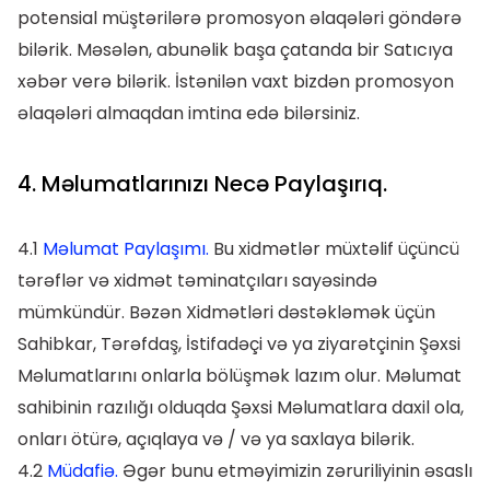
potensial müştərilərə promosyon əlaqələri göndərə
bilərik. Məsələn, abunəlik başa çatanda bir Satıcıya
xəbər verə bilərik. İstənilən vaxt bizdən promosyon
əlaqələri almaqdan imtina edə bilərsiniz.
4. Məlumatlarınızı Necə Paylaşırıq.
4.1
Məlumat Paylaşımı.
Bu xidmətlər müxtəlif üçüncü
tərəflər və xidmət təminatçıları sayəsində
mümkündür. Bəzən Xidmətləri dəstəkləmək üçün
Sahibkar, Tərəfdaş, İstifadəçi və ya ziyarətçinin Şəxsi
Məlumatlarını onlarla bölüşmək lazım olur. Məlumat
sahibinin razılığı olduqda Şəxsi Məlumatlara daxil ola,
onları ötürə, açıqlaya və / və ya saxlaya bilərik.
4.2
Müdafiə.
Əgər bunu etməyimizin zəruriliyinin əsaslı