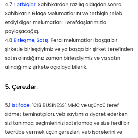
4.7
Tətbiqlər.
Sahibkardan razılıq aldıqdan sonra
Sahibkarın Əlaqə Məlumatlarını və tətbiqin tələb
etdiyi digər məlumatları Tərəfdaşlarımızla
paylaşacağıq.
4.8
Birləşmə; Satış.
Fərdi məlumatları başqa bir
şirkətlə birləşdiyimiz və ya başqa bir şirkət tərəfindən
satın alındığımız zaman birləşdiyimiz və ya satın
alındığımız şirkətə açıqlaya bilərik.
5. Çerezlər.
5.1
İstifadə.
"CIB BUSINESS" MMC və üçüncü tərəf
xidmət təminatçıları, veb saytımızı ziyarət edərkən
sizi tanımaq, seçimlərinizi xatırlamaq və sizə fərdi bir
təcrübə vermək üçün çerezləri, veb işarələrini və