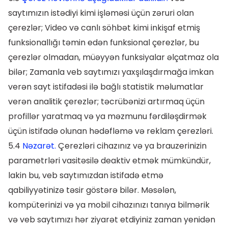
saytımızın istədiyi kimi işləməsi üçün zəruri olan
çerezlər; Video və canlı söhbət kimi inkişaf etmiş
funksionallığı təmin edən funksional çerezlər, bu
çerezlər olmadan, müəyyən funksiyalar əlçatmaz ola
bilər; Zamanla veb saytımızı yaxşılaşdırmağa imkan
verən sayt istifadəsi ilə bağlı statistik məlumatlar
verən analitik çerezlər; təcrübənizi artırmaq üçün
profillər yaratmaq və ya məzmunu fərdiləşdirmək
üçün istifadə olunan hədəfləmə və reklam çerezləri.
5.4
Nəzarət.
Çerezləri cihazınız və ya brauzerinizin
parametrləri vasitəsilə deaktiv etmək mümkündür,
lakin bu, veb saytımızdan istifadə etmə
qabiliyyətinizə təsir göstərə bilər. Məsələn,
kompüterinizi və ya mobil cihazınızı tanıya bilmərik
və veb saytımızı hər ziyarət etdiyiniz zaman yenidən