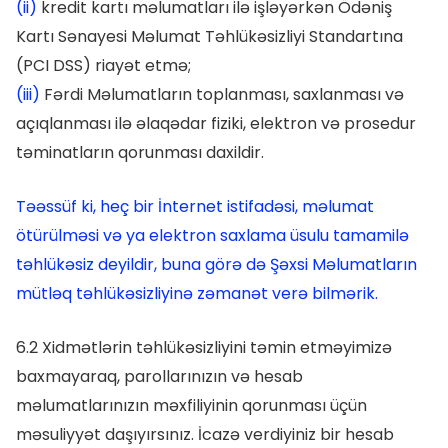
(ii)
kredit kartı məlumatları ilə işləyərkən Ödəniş
Kartı Sənayesi Məlumat Təhlükəsizliyi Standartına
(PCI DSS) riayət etmə;
(iii)
Fərdi Məlumatların toplanması, saxlanması və
açıqlanması ilə əlaqədar fiziki, elektron və prosedur
təminatların qorunması daxildir.
Təəssüf ki, heç bir İnternet istifadəsi, məlumat
ötürülməsi və ya elektron saxlama üsulu tamamilə
təhlükəsiz deyildir, buna görə də Şəxsi Məlumatların
mütləq təhlükəsizliyinə zəmanət verə bilmərik.
6.2 Xidmətlərin təhlükəsizliyini təmin etməyimizə
baxmayaraq, parollarınızın və hesab
məlumatlarınızın məxfiliyinin qorunması üçün
məsuliyyət daşıyırsınız. İcazə verdiyiniz bir hesab