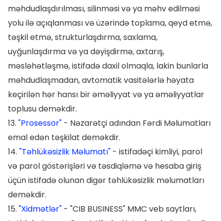
məhdudlaşdırılması, silinməsi və ya məhv edilməsi
yolu ilə açıqlanması və üzərində toplama, qeyd etmə,
təşkil etmə, strukturlaşdırma, saxlama,
uyğunlaşdırma və ya dəyişdirmə, axtarış,
məsləhətləşmə, istifadə daxil olmaqla, lakin bunlarla
məhdudlaşmadan, avtomatik vasitələrlə həyata
keçirilən hər hansı bir əməliyyat və ya əməliyyatlar
toplusu deməkdir.
13.
"Prosessor"
- Nəzarətçi adından Fərdi Məlumatları
emal edən təşkilat deməkdir.
14.
"Təhlükəsizlik Məlumatı"
- istifadəçi kimliyi, parol
və parol göstərişləri və təsdiqləmə və hesaba giriş
üçün istifadə olunan digər təhlükəsizlik məlumatları
deməkdir.
15.
"Xidmətlər"
- "CIB BUSINESS" MMC veb saytları,