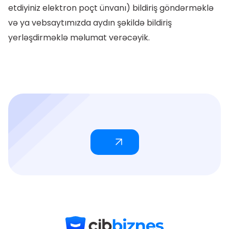
etdiyiniz elektron poçt ünvanı) bildiriş göndərməklə
və ya vebsaytımızda aydın şəkildə bildiriş
yerləşdirməklə məlumat verəcəyik.