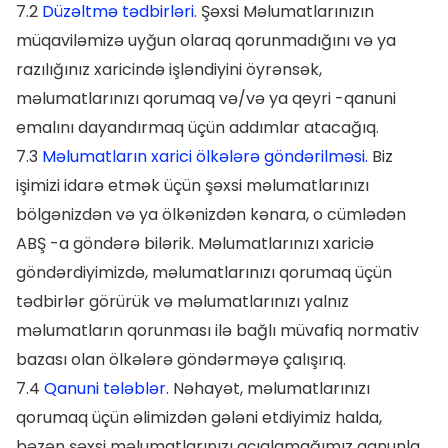
7.2
Düzəltmə tədbirləri.
Şəxsi Məlumatlarınızın
müqaviləmizə uyğun olaraq qorunmadığını və ya
razılığınız xaricində işləndiyini öyrənsək,
məlumatlarınızı qorumaq və/və ya qeyri -qanuni
emalını dayandırmaq üçün addımlar atacağıq.
7.3
Məlumatların xarici ölkələrə göndərilməsi.
Biz
işimizi idarə etmək üçün şəxsi məlumatlarınızı
bölgənizdən və ya ölkənizdən kənara, o cümlədən
ABŞ -a göndərə bilərik. Məlumatlarınızı xariciə
göndərdiyimizdə, məlumatlarınızı qorumaq üçün
tədbirlər görürük və məlumatlarınızı yalnız
məlumatların qorunması ilə bağlı müvafiq normativ
bazası olan ölkələrə göndərməyə çalışırıq.
7.4
Qanuni tələblər.
Nəhayət, məlumatlarınızı
qorumaq üçün əlimizdən gələni etdiyimiz halda,
bəzən şəxsi məlumatlarınızı açıqlamağımız qanunla