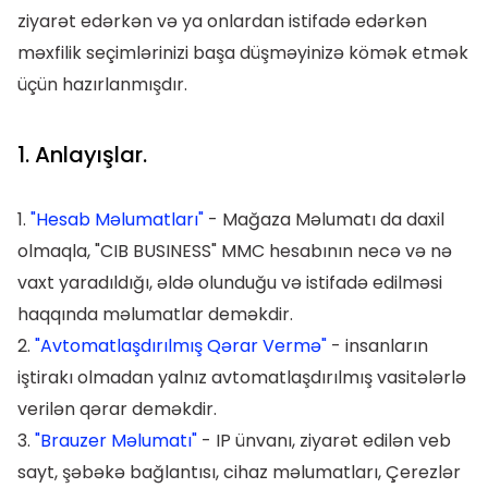
ziyarət edərkən və ya onlardan istifadə edərkən
məxfilik seçimlərinizi başa düşməyinizə kömək etmək
üçün hazırlanmışdır.
1. Anlayışlar.
1.
"Hesab Məlumatları"
- Mağaza Məlumatı da daxil
olmaqla, "CIB BUSINESS" MMC hesabının necə və nə
vaxt yaradıldığı, əldə olunduğu və istifadə edilməsi
haqqında məlumatlar deməkdir.
2.
"Avtomatlaşdırılmış Qərar Vermə"
- insanların
iştirakı olmadan yalnız avtomatlaşdırılmış vasitələrlə
verilən qərar deməkdir.
3.
"Brauzer Məlumatı"
- IP ünvanı, ziyarət edilən veb
sayt, şəbəkə bağlantısı, cihaz məlumatları, Çerezlər