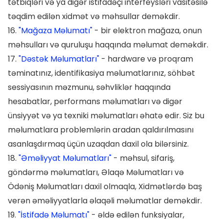
tətbiqləri və ya digər istifadəçi interfeysləri vasitəsilə
təqdim edilən xidmət və məhsullar deməkdir.
16.
"Mağaza Məlumatı"
- bir elektron mağaza, onun
məhsulları və quruluşu haqqında məlumat deməkdir.
17.
"Dəstək Məlumatları"
- hardware və proqram
təminatınız, identifikasiya məlumatlarınız, söhbət
sessiyasının məzmunu, səhvliklər haqqında
hesabatlar, performans məlumatları və digər
ünsiyyət və ya texniki məlumatları əhatə edir. Siz bu
məlumatlara problemlərin aradan qaldırılmasını
asanlaşdırmaq üçün uzaqdan daxil ola bilərsiniz.
18.
"Əməliyyat Məlumatları"
- məhsul, sifariş,
göndərmə məlumatları, Əlaqə Məlumatları və
Ödəniş Məlumatları daxil olmaqla, Xidmətlərdə baş
verən əməliyyatlarla əlaqəli məlumatlar deməkdir.
19.
"İstifadə Məlumatı"
- əldə edilən funksiyalar,