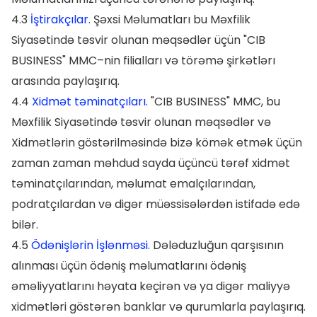
4.3
İştirakçılar.
Şəxsi Məlumatları bu Məxfilik
Siyasətində təsvir olunan məqsədlər üçün "CIB
BUSINESS" MMC–nin filialları və törəmə şirkətlərı
arasında paylaşırıq.
4.4
Xidmət təminatçıları.
"CIB BUSINESS" MMC, bu
Məxfilik Siyasətində təsvir olunan məqsədlər və
Xidmətlərin göstərilməsində bizə kömək etmək üçün
zaman zaman məhdud sayda üçüncü tərəf xidmət
təminatçılarından, məlumat emalçılarından,
podratçılardan və digər müəssisələrdən istifadə edə
bilər.
4.5
Ödənişlərin İşlənməsi.
Dələduzluğun qarşısının
alınması üçün ödəniş məlumatlarını ödəniş
əməliyyatlarını həyata keçirən və ya digər maliyyə
xidmətləri göstərən banklar və qurumlarla paylaşırıq.