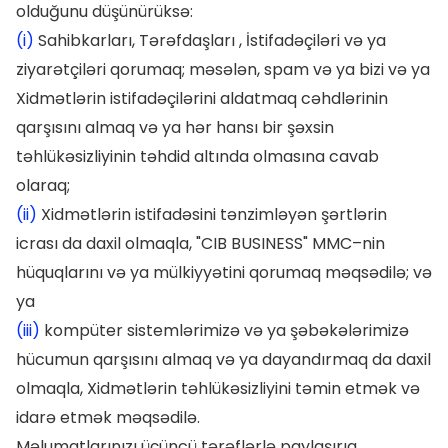
olduğunu düşünürüksə:
(i)
Sahibkarları, Tərəfdaşları , İstifadəçiləri və ya
ziyarətçiləri qorumaq; məsələn, spam və ya bizi və ya
Xidmətlərin istifadəçilərini aldatmaq cəhdlərinin
qarşısını almaq və ya hər hansı bir şəxsin
təhlükəsizliyinin təhdid altında olmasına cavab
olaraq;
(ii)
Xidmətlərin istifadəsini tənzimləyən şərtlərin
icrası da daxil olmaqla, "CIB BUSINESS" MMC–nin
hüquqlarını və ya mülkiyyətini qorumaq məqsədilə; və
ya
(iii)
kompüter sistemlərimizə və ya şəbəkələrimizə
hücumun qarşısını almaq və ya dayandırmaq da daxil
olmaqla, Xidmətlərin təhlükəsizliyini təmin etmək və
idarə etmək məqsədilə.
Məlumatlarınızı üçüncü tərəflərlə paylaşırıq.