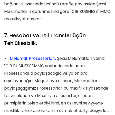
bağlantısı əsasında üçüncü tərəflə paylaşılan Şəxsi
Məlumatların qorunmasına görə "CIB BUSINESS" MMC
məsuliyyət daşımır.
7. Hesabat və İrəli Transfer üçün
Təhlükəsizlik.
7.1
Məlumat Prosessorları.
Şəxsi Məlumatları yalnız
"CIB BUSINESS" MMC saytında sadalanan
Prosessorlarla paylaşacağıq və ya onlara
açıqlayacağıq. Müqaviləyə əsasən, Məlumatları
paylaşaçağımız Prosessorlar bu məxfilik siyasətində
təsvir olunan və Məxfiliyin əsasını təşkil edən
prinsiplərin tələb etdiyi kimi, ən azı eyni səviyyədə
məxfilik təhlükəsizliyi təmin etmək öhdəliyi daşıyırlar.