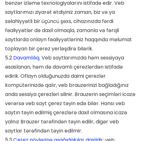
bənzər izləmə texnologiyalarını istifadə edir. Veb
saytlarımızı ziyarət etdiyiniz zaman, biz və ya
səlahiyyətli bir üçüncü şəxs, cihazınızda fərdi
fəaliyyətlər də daxil olmaqla, zamanla və fərqli
saytlarda onlayn fəaliyyətləriniz haqqında məlumat
toplayan bir çerez yerləşdirə bilərik.
5.2
Davamlılıq.
Veb saytlarımızda həm sessiyaya
əsaslanan, həm də davamlı çerezlərdən istifadə
edirik. Oflayn olduğunuzda daimi çerezlər
kompüterinizdə qalır, veb brauzerinizi bağladığınız
anda sessiya çerezləri silinir. Brauzerin seçimləri icazə
verərsə veb sayt çerez təyin edə bilər. Hansı veb
saytın təyin edilmiş çerezlərə daxil olmasına icazə
yalnız Brauzer tərəfindən təyin edilir, digər veb
saytlar tərəfindən təyin edilmir.
5.3
Çerez növlərinə aşağıdakılar daxildir:
veb