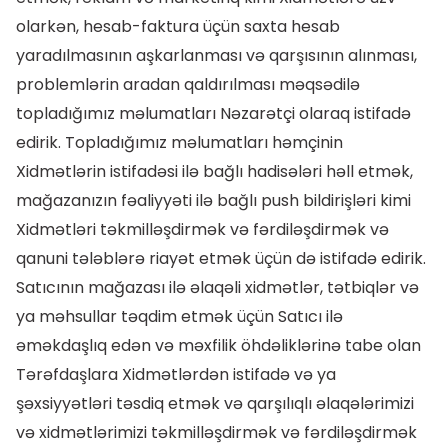
olarkən, hesab-faktura üçün saxta hesab
yaradılmasının aşkarlanması və qarşısının alınması,
problemlərin aradan qaldırılması məqsədilə
topladığımız məlumatları Nəzarətçi olaraq istifadə
edirik. Topladığımız məlumatları həmçinin
Xidmətlərin istifadəsi ilə bağlı hadisələri həll etmək,
mağazanızın fəaliyyəti ilə bağlı push bildirişləri kimi
Xidmətləri təkmilləşdirmək və fərdiləşdirmək və
qanuni tələblərə riayət etmək üçün də istifadə edirik.
Satıcının mağazası ilə əlaqəli xidmətlər, tətbiqlər və
ya məhsullar təqdim etmək üçün Satıcı ilə
əməkdaşlıq edən və məxfilik öhdəliklərinə tabe olan
Tərəfdaşlara Xidmətlərdən istifadə və ya
şəxsiyyətləri təsdiq etmək və qarşılıqlı əlaqələrimizi
və xidmətlərimizi təkmilləşdirmək və fərdiləşdirmək