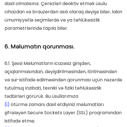
daxil olmalısınız. Çerezləri deaktiv etmək üsulu
cihazdan və brauzerdən asılı olaraq dəyişə bilər, lakin
ümumiyyətlə seçimlərdə və ya təhlükəsizlik
parametrlərində tapıla bilər.
6. Məlumatın qorunması.
6.1. Şəxsi Məlumatların icazəsiz girişdən,
açıqlanmasından, dəyişdirilməsindən, itirilməsindən
və sui-istifadə edilməsindən qorunması üçün nəzərdə
tutulmuş inzibati, texniki və fiziki təhlükəsizlik
tədbirləri görürük. Bu üsullarımıza
(i)
ötürmə zamanı daxil etdiyiniz məlumatları
şifrələyən Secure Sockets Layer (SSL) proqramından
istifadə etmə;