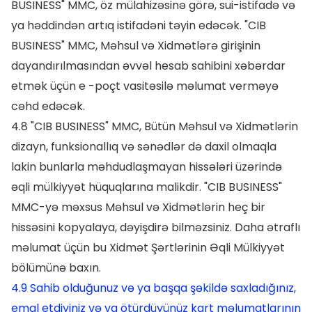
BUSINESS" MMC, öz mülahizəsinə görə, sui-istifadə və
ya həddindən artıq istifadəni təyin edəcək. "CIB
BUSINESS" MMC, Məhsul və Xidmətlərə girişinin
dayandırılmasından əvvəl hesab sahibini xəbərdar
etmək üçün e -poçt vasitəsilə məlumat verməyə
cəhd edəcək.
4.8 "CIB BUSINESS" MMC, Bütün Məhsul və Xidmətlərin
dizayn, funksionallıq və sənədlər də daxil olmaqla
lakin bunlarla məhdudlaşmayan hissələri üzərində
əqli mülkiyyət hüquqlarına malikdir. "CIB BUSINESS"
MMC-yə məxsus Məhsul və Xidmətlərin heç bir
hissəsini kopyalaya, dəyişdirə bilməzsiniz. Daha ətraflı
məlumat üçün bu Xidmət Şərtlərinin Əqli Mülkiyyət
bölümünə baxın.
4.9 Sahib olduğunuz və ya başqa şəkildə saxladığınız,
emal etdiyiniz və ya ötürdüyünüz kart məlumatlarının