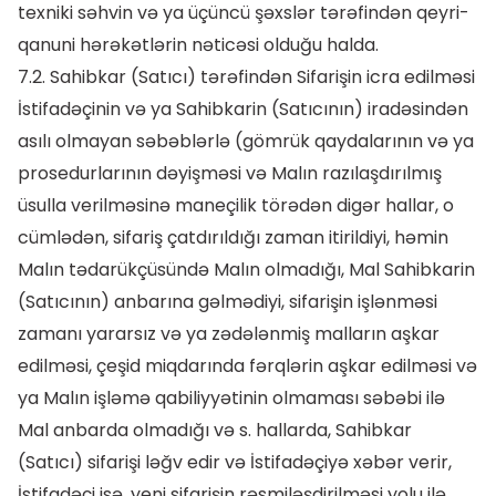
texniki səhvin və ya üçüncü şəxslər tərəfindən qeyri-
qanuni hərəkətlərin nəticəsi olduğu halda.
7.2. Sahibkar (Satıcı) tərəfindən Sifarişin icra edilməsi
İstifadəçinin və ya Sahibkarin (Satıcının) iradəsindən
asılı olmayan səbəblərlə (gömrük qaydalarının və ya
prosedurlarının dəyişməsi və Malın razılaşdırılmış
üsulla verilməsinə maneçilik törədən digər hallar, o
cümlədən, sifariş çatdırıldığı zaman itirildiyi, həmin
Malın tədarükçüsündə Malın olmadığı, Mal Sahibkarin
(Satıcının) anbarına gəlmədiyi, sifarişin işlənməsi
zamanı yararsız və ya zədələnmiş malların aşkar
edilməsi, çeşid miqdarında fərqlərin aşkar edilməsi və
ya Malın işləmə qabiliyyətinin olmaması səbəbi ilə
Mal anbarda olmadığı və s. hallarda, Sahibkar
(Satıcı) sifarişi ləğv edir və İstifadəçiyə xəbər verir,
İstifadəçi isə, yeni sifarişin rəsmiləşdirilməsi yolu ilə