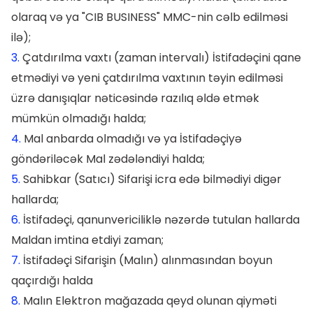
olaraq və ya "CIB BUSINESS" MMC-nin cəlb edilməsi
ilə);
3.
Çatdırılma vaxtı (zaman intervalı) İstifadəçini qane
etmədiyi və yeni çatdırılma vaxtının təyin edilməsi
üzrə danışıqlar nəticəsində razılıq əldə etmək
mümkün olmadığı halda;
4.
Mal anbarda olmadığı və ya İstifadəçiyə
göndəriləcək Mal zədələndiyi halda;
5.
Sahibkar (Satıcı) Sifarişi icra edə bilmədiyi digər
hallarda;
6.
İstifadəçi, qanunvericiliklə nəzərdə tutulan hallarda
Maldan imtina etdiyi zaman;
7.
İstifadəçi Sifarişin (Malın) alınmasından boyun
qaçırdığı halda
8.
Malın Elektron mağazada qeyd olunan qiyməti