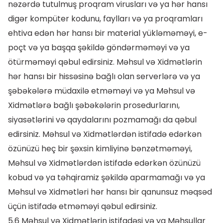
nəzərdə tutulmuş proqram virusları və ya hər hansı
digər kompüter kodunu, faylları və ya proqramları
ehtiva edən hər hansı bir material yükləməməyi, e-
poçt və ya başqa şəkildə göndərməməyi və ya
ötürməməyi qəbul edirsiniz. Məhsul və Xidmətlərin
hər hansı bir hissəsinə bağlı olan serverlərə və ya
şəbəkələrə müdaxilə etməməyi və ya Məhsul və
Xidmətlərə bağlı şəbəkələrin prosedurlarını,
siyasətlərini və qaydalarını pozmamağı da qəbul
edirsiniz. Məhsul və Xidmətlərdən istifadə edərkən
özünüzü heç bir şəxsin kimliyinə bənzətməməyi,
Məhsul və Xidmətlərdən istifadə edərkən özünüzü
kobud və ya təhqiramiz şəkildə aparmamağı və ya
Məhsul və Xidmətləri hər hansı bir qanunsuz məqsəd
üçün istifadə etməməyi qəbul edirsiniz.
5.6 Məhsul və Xidmətlərin istifadəsi və ya Məhsullar