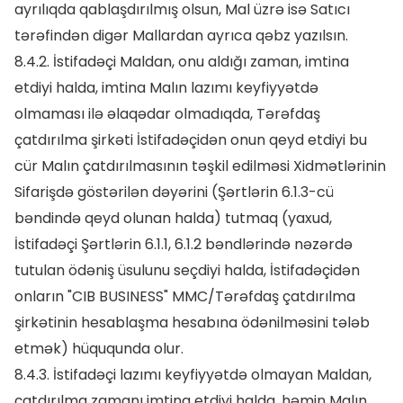
ayrılıqda qablaşdırılmış olsun, Mal üzrə isə Satıcı
tərəfindən digər Mallardan ayrıca qəbz yazılsın.
8.4.2. İstifadəçi Maldan, onu aldığı zaman, imtina
etdiyi halda, imtina Malın lazımı keyfiyyətdə
olmaması ilə əlaqədar olmadıqda, Tərəfdaş
çatdırılma şirkəti İstifadəçidən onun qeyd etdiyi bu
cür Malın çatdırılmasının təşkil edilməsi Xidmətlərinin
Sifarişdə göstərilən dəyərini (Şərtlərin 6.1.3-cü
bəndində qeyd olunan halda) tutmaq (yaxud,
İstifadəçi Şərtlərin 6.1.1, 6.1.2 bəndlərində nəzərdə
tutulan ödəniş üsulunu seçdiyi halda, İstifadəçidən
onların "CIB BUSINESS" MMC/Tərəfdaş çatdırılma
şirkətinin hesablaşma hesabına ödənilməsini tələb
etmək) hüququnda olur.
8.4.3. İstifadəçi lazımı keyfiyyətdə olmayan Maldan,
çatdırılma zamanı imtina etdiyi halda, həmin Malın