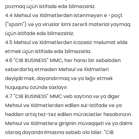
pozmaq üçün istifadə edə bilməzsiniz.
4.4 Məhsul və Xidmətlərdən istənməyən e -poçt
("spam") və ya viruslar kimi zərərli material yaymaq
üçün istifadə edə bilməzsiniz.
4.5 Məhsul və Xidmətlərdən icazəsiz məlumat əldə
etmək üçün istifadə edə bilməzsiniz.
4.6 "CIB BUSINESS" MMC, hər hansı bir səbəbdən
xəbərdarlıq etmədən Məhsul və Xidmətləri
dəyişdirmək, dayandırmaq və ya ləğv etmək
hüququnu özündə saxlayır.
4.7 "CIB BUSINESS" MMC veb saytına və ya digər
Məhsul və Xidmətlərdən edilən sui-istifadə və ya
həddən artıq tez-tez edilən müraciətlər hesabınızın
Məhsul və Xidmətlərə girişinin müvəqqəti və ya daimi
olaraq dayandırılmasına səbəb ola bilər. "CIB