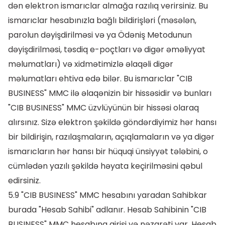
dən elektron ismarıclar almağa razılıq verirsiniz. Bu
ismarıclar hesabınızla bağlı bildirişləri (məsələn,
parolun dəyişdirilməsi və ya Ödəniş Metodunun
dəyişdirilməsi, təsdiq e-poçtları və digər əməliyyat
məlumatları) və xidmətimizlə əlaqəli digər
məlumatları ehtiva edə bilər. Bu ismarıclar "CIB
BUSINESS" MMC ilə əlaqənizin bir hissəsidir və bunları
"CIB BUSINESS" MMC üzvlüyünün bir hissəsi olaraq
alırsınız. Sizə elektron şəkildə göndərdiyimiz hər hansı
bir bildirişin, razılaşmaların, açıqlamaların və ya digər
ismarıcların hər hansı bir hüquqi ünsiyyət tələbini, o
cümlədən yazılı şəkildə həyata keçirilməsini qəbul
edirsiniz.
5.9 "CIB BUSINESS" MMC hesabını yaradan Sahibkar
burada "Hesab Sahibi" adlanır. Hesab Sahibinin "CIB
BUSINESS" MMC hesabına girişi və nəzarəti var. Hesab