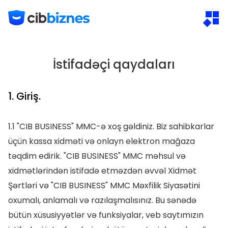
İstifadəçi qaydaları
1. Giriş.
1.1 "CIB BUSINESS" MMC-ə xoş gəldiniz. Biz sahibkarlar
üçün kassa xidməti və onlayn elektron mağaza
təqdim edirik. "CIB BUSINESS" MMC məhsul və
xidmətlərindən istifadə etməzdən əvvəl Xidmət
Şərtləri və "CIB BUSINESS" MMC Məxfilik Siyasətini
oxumalı, anlamalı və razılaşmalısınız. Bu sənədə
bütün xüsusiyyətlər və funksiyalar, veb saytımızın