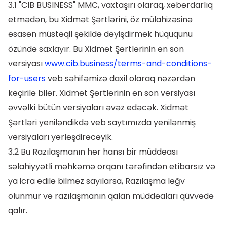
3.1 "CIB BUSINESS" MMC, vaxtaşırı olaraq, xəbərdarlıq
etmədən, bu Xidmət Şərtlərini, öz mülahizəsinə
əsasən müstəqil şəkildə dəyişdirmək hüququnu
özündə saxlayır. Bu Xidmət Şərtlərinin ən son
versiyası
www.cib.business/terms-and-conditions-
for-users
veb səhifəmizə daxil olaraq nəzərdən
keçirilə bilər. Xidmət Şərtlərinin ən son versiyası
əvvəlki bütün versiyaları əvəz edəcək. Xidmət
Şərtləri yeniləndikdə veb saytımızda yenilənmiş
versiyaları yerləşdirəcəyik.
3.2 Bu Razılaşmanın hər hansı bir müddəası
səlahiyyətli məhkəmə orqanı tərəfindən etibarsız və
ya icra edilə bilməz sayılarsa, Razılaşma ləğv
olunmur və razılaşmanın qalan müddəaları qüvvədə
qalır.