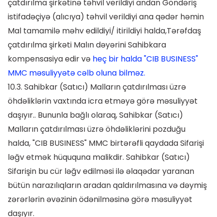
çatdırılma şirkətinə təhvil verildiyi andan Göndəriş
istifadəçiyə (alıcıya) təhvil verildiyi ana qədər həmin
Mal tamamilə məhv edildiyi/ itirildiyi halda,Tərəfdaş
çatdırılma şirkəti Malın dəyərini Sahibkara
kompensasiya edir və
heç bir halda "CIB BUSINESS"
MMC məsuliyyətə cəlb oluna bilməz.
10.3. Sahibkar (Satıcı) Malların çatdırılması üzrə
öhdəliklərin vaxtında icra etməyə görə məsuliyyət
daşıyır.. Bununla bağlı olaraq, Sahibkar (Satıcı)
Malların çatdırılması üzrə öhdəliklərini pozduğu
halda, "CIB BUSINESS" MMC birtərəfli qaydada Sifarişi
ləğv etmək hüququna malikdir. Sahibkar (Satıcı)
Sifarişin bu cür ləğv edilməsi ilə əlaqədar yaranan
bütün narazılıqların aradan qaldırılmasına və dəymiş
zərərlərin əvəzinin ödənilməsinə görə məsuliyyət
daşıyır.