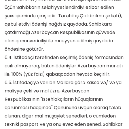
üçün Sahibkarın səlahiyyətləndirdiyi etibar edilən
şəxs qismində çıxış edir. Tərəfdaş Çatdırılma şirkəti),
qəbul etdiyi ödənişi nağdsız qaydada, Sahibkara
çatdırmağı Azərbaycan Respublikasının qüvvədə
olan qanunvericiliyi ilə müəyyən edilmiş qaydada
öhdəsinə götürür.
6.4. İstifadəçi tərəfindən seçilmiş ödəniş formasından
asılı olmayaraq, bütün ödənişlər Azərbaycan manatı
ilə, 100% (yüz faizi) qabaqcadan həyata keçirilir.
6.5. İstifadəçiyə verilən Mallara görə kassa və/ və ya
maliyyə çeki və mal üzrə, Azərbaycan
Respublikasının "İstehlakçıların hüquqlarının
qorunması haqqında" Qanununa uyğun olaraq tələb
olunan, digər mal müşayiət sənədləri, o cümlədən
texniki pasport və ya onu əvəz edən sənəd, Sahibkar