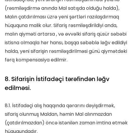
(rəsmiləşdirmə anında Mal satışda olduğu halda),
Malın çatdırılması üzrə yeni şərtləri razılaşdırmaq
hüququna malik olur. Sifariş rəsmiləşdirildiyi anda,
malın qiyməti artarsa , və əvvəlki sifariş qüsür səbəbi
istisna olmaqla hər hansı, başqa səbəblə ləğv edildiyi
halda, yeni sifarişin rəsmiləşdirilməsi günü qiymətdəki
fərq kompensasiya edilmir.
8. Sifarişin İstifadəçi tərəfindən ləğv
edilməsi.
8.1. İstifadəçi alış haqqında qərarını dəyişdirmək,
sifariş olunmuş Maldan, həmin Mal alınmazdan
(çatdırılmazdan) öncə istənilən zaman imtina etmək
hüququndadır.