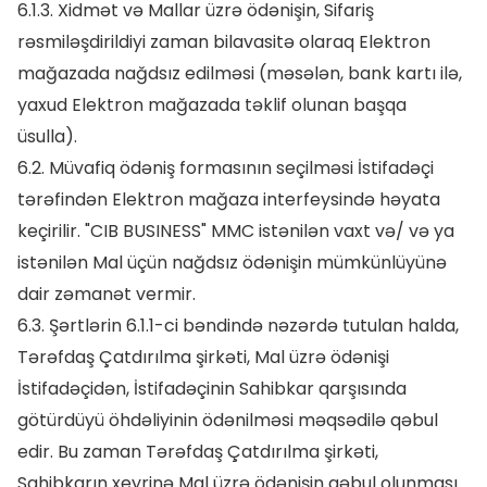
6.1.3. Xidmət və Mallar üzrə ödənişin, Sifariş
rəsmiləşdirildiyi zaman bilavasitə olaraq Elektron
mağazada nağdsız edilməsi (məsələn, bank kartı ilə,
yaxud Elektron mağazada təklif olunan başqa
üsulla).
6.2. Müvafiq ödəniş formasının seçilməsi İstifadəçi
tərəfindən Elektron mağaza interfeysində həyata
keçirilir. "CIB BUSINESS" MMC istənilən vaxt və/ və ya
istənilən Mal üçün nağdsız ödənişin mümkünlüyünə
dair zəmanət vermir.
6.3. Şərtlərin 6.1.1-ci bəndində nəzərdə tutulan halda,
Tərəfdaş Çatdırılma şirkəti, Mal üzrə ödənişi
İstifadəçidən, İstifadəçinin Sahibkar qarşısında
götürdüyü öhdəliyinin ödənilməsi məqsədilə qəbul
edir. Bu zaman Tərəfdaş Çatdırılma şirkəti,
Sahibkarın xeyrinə Mal üzrə ödənişin qəbul olunması