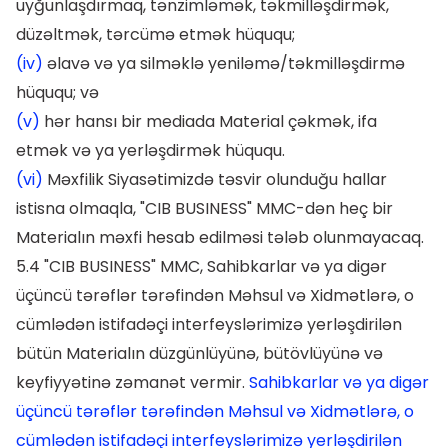
uyğunlaşdırmaq, tənzimləmək, təkmilləşdirmək,
düzəltmək, tərcümə etmək hüququ;
(iv)
əlavə və ya silməklə yeniləmə/təkmilləşdirmə
hüququ; və
(v)
hər hansı bir mediada Material çəkmək, ifa
etmək və ya yerləşdirmək hüququ.
(vi)
Məxfilik Siyasətimizdə təsvir olunduğu hallar
istisna olmaqla, "CIB BUSINESS" MMC-dən heç bir
Materialın məxfi hesab edilməsi tələb olunmayacaq.
5.4 "CIB BUSINESS" MMC, Sahibkarlar və ya digər
üçüncü tərəflər tərəfindən Məhsul və Xidmətlərə, o
cümlədən istifadəçi interfeyslərimizə yerləşdirilən
bütün Materialın düzgünlüyünə, bütövlüyünə və
keyfiyyətinə zəmanət vermir.
Sahibkarlar və ya digər
üçüncü tərəflər tərəfindən Məhsul və Xidmətlərə, o
cümlədən istifadəçi interfeyslərimizə yerləşdirilən