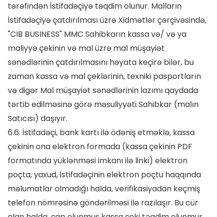
tərəfindən İstifadəçiyə təqdim olunur. Malların
İstifadəçiyə çatdırılması üzrə Xidmətlər çərçivəsində,
"CIB BUSINESS" MMC Sahibkarın kassa və/ və ya
maliyyə çekinin və mal üzrə mal müşayiət
sənədlərinin çatdırılmasını həyata keçirə bilər, bu
zaman kassa və mal çeklərinin, texniki pasportların
və digər Mal müşayiət sənədlərinin lazımı qaydada
tərtib edilməsinə görə məsuliyyəti Sahibkar (malın
Satıcısı) daşıyır.
6.6. İstifadəçi, bank kartı ilə ödəniş etməklə, kassa
çekinin ona elektron formada (kassa çekinin PDF
formatında yüklənməsi imkanı ilə linki) elektron
poçta, yaxud, İstifadəçinin elektron poçtu haqqında
məlumatlar olmadığı halda, verifikasiyadan keçmiş
telefon nömrəsinə göndərilməsi ilə razılaşır. Bu cür
olan halda, çap olunmuş kassa çeki təqdim olunmur.