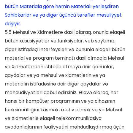
bütün Materiala görə həmin Materialı yerləşdirən
Sahibkarlar və ya digər üçüncü tərəflər məsuliyyət
daşıyır.
5.5 Məhsul və Xidmətlərə daxil olaraq, onunla əlaqəli
bütün xüsusiyyətlər və funksiyalar, veb saytımız,
digər istifadəçi interfeysləri və bununla əlaqəli bütün
material və proqram təminatı daxil olmaqla Məhsul
və Xidmətlərdən istifadə etməyə dair qanunlar,
qaydalar və ya məhsul və xidmətlərin və ya
materialın istifadəsinə dair digər qaydalar və
məhdudiyyətləri qəbul edirsiniz. Əlavə olaraq, hər
hansı bir kompüter proqramının və ya cihazının
funksionallığını kəsmək, məhv etmək və ya Məhsul
və Xidmətlərlə əlaqəli telekommunikasiya
avadanlıqlarının fəaliyyətini məhdudlaşdırmaq üçün