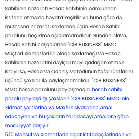
Sahibinin nəzarəti Hesab Sahibinin parolundan
istifadə etməklə həyata keçirilir və buna görə də
müstəsna nəzarəti saxlamaq üçün Hesab Sahibi
parolunu heç kimə açıqlamamalıdır. Bundan əlavə,
Hesab Sahibi başqalarına "CIB BUSINESS" MMC
Müştəri Xidmətləri ilə əlaqə saxlamağı və Hesab
Sahibinin nəzarətini dəyişdirməyi qadağan etmək
istəyirsə, Hesab və Ödəniş Metodunun təfərrüatlarını
üçüncü şəxslər ilə paylaşmamalıdır. "CIB BUSINESS"
MMC hesab parolunu paylaşmaqla,
hesab sahibi
parolu paylaşdığı şəxslərin "CIB BUSINESS" MMC-nin
Xidmət şərtlərinə və Məxfilik siyasətinə əməl
edəcəyinə və bu şəxlərin törədəcəyi əməllərə görə
məsuliyyət daşıyır.
5.10
Məhsul və Xidmətlərin digər istifadəçilərindən və