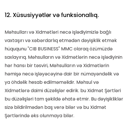
12. Xüsusiyyətlər və funksionallıq.
Məhsulları və Xidmətləri necə işlədiyimizlə bağlı
vaxtaşırı və xəbərdarlıq etmədən dəyişiklik etmək
hüququnu "CIB BUSINESS" MMC olaraq özümüzdə
saxlayırıq. Məhsulların və Xidmətlərin necə işlədiyinin
hər hansı bir təsviri, Məhsulların və Xidmətlərin
həmişə necə işləyəcəyinə dair bir nümayəndəlik və
ya öhdəlik hesab edilməməlidir. Məhsul və
Xidmətlərə daimi düzəlişlər edirik. bu Xidmət Şərtləri
bu düzəlişləri tam şəkildə əhatə etmir. Bu dəyişikliklər
sizə bildirilmədən baş verə bilər və bu Xidmət
Şərtlərində əks olunmaya bilər.