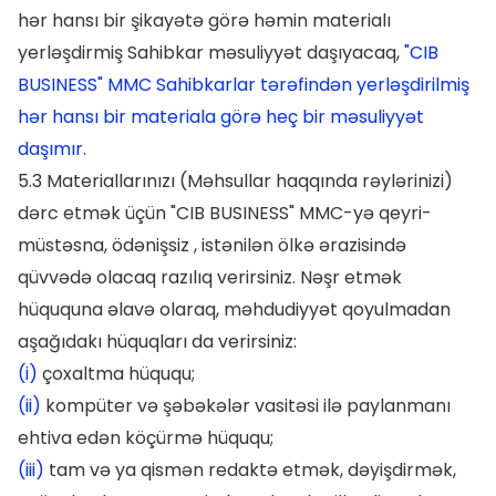
hər hansı bir şikayətə görə həmin materialı
yerləşdirmiş Sahibkar məsuliyyət daşıyacaq,
"CIB
BUSINESS" MMC Sahibkarlar tərəfindən yerləşdirilmiş
hər hansı bir materiala görə heç bir məsuliyyət
daşımır.
5.3 Materiallarınızı (Məhsullar haqqında rəylərinizi)
dərc etmək üçün "CIB BUSINESS" MMC-yə qeyri-
müstəsna, ödənişsiz , istənilən ölkə ərazisində
qüvvədə olacaq razılıq verirsiniz. Nəşr etmək
hüququna əlavə olaraq, məhdudiyyət qoyulmadan
aşağıdakı hüquqları da verirsiniz:
(i)
çoxaltma hüququ;
(ii)
kompüter və şəbəkələr vasitəsi ilə paylanmanı
ehtiva edən köçürmə hüququ;
(iii)
tam və ya qismən redaktə etmək, dəyişdirmək,