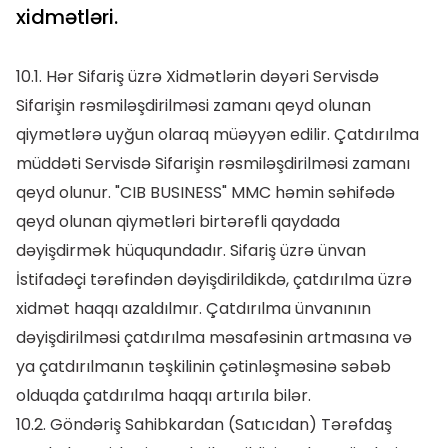
xidmətləri.
10.1. Hər Sifariş üzrə Xidmətlərin dəyəri Servisdə
Sifarişin rəsmiləşdirilməsi zamanı qeyd olunan
qiymətlərə uyğun olaraq müəyyən edilir. Çatdırılma
müddəti Servisdə Sifarişin rəsmiləşdirilməsi zamanı
qeyd olunur. "CIB BUSINESS" MMC həmin səhifədə
qeyd olunan qiymətləri birtərəfli qaydada
dəyişdirmək hüququndadır. Sifariş üzrə ünvan
İstifadəçi tərəfindən dəyişdirildikdə, çatdırılma üzrə
xidmət haqqı azaldılmır. Çatdırılma ünvanının
dəyişdirilməsi çatdırılma məsafəsinin artmasına və
ya çatdırılmanın təşkilinin çətinləşməsinə səbəb
olduqda çatdırılma haqqı artırıla bilər.
10.2. Göndəriş Sahibkardan (Satıcıdan) Tərəfdaş