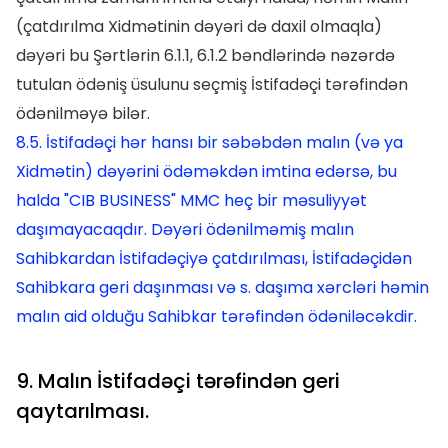
(çatdırılma Xidmətinin dəyəri də daxil olmaqla)
dəyəri bu Şərtlərin 6.1.1, 6.1.2 bəndlərində nəzərdə
tutulan ödəniş üsulunu seçmiş İstifadəçi tərəfindən
ödənilməyə bilər.
8.5. İstifadəçi hər hansı bir səbəbdən malın (və ya
Xidmətin) dəyərini ödəməkdən imtina edərsə, bu
halda "CIB BUSINESS" MMC heç bir məsuliyyət
daşımayacaqdır. Dəyəri ödənilməmiş malın
Sahibkardan İstifadəçiyə çatdırılması, İstifadəçidən
Sahibkara geri daşınması və s. daşıma xərcləri həmin
malın aid olduğu Sahibkar tərəfindən ödəniləcəkdir.
9. Malın İstifadəçi tərəfindən geri
qaytarılması.