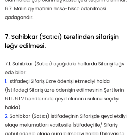
6.7. Malın qiymətinin hissə-hissə ödənilməsi
qadağandır.
7. Sahibkar (Satıcı) tərəfindən sifarişin
ləğv edilməsi.
7.1. Sahibkar (Satıcı) aşağıdakı hallarda Sifarişi ləğv
edə bilər:
1.
İstifadəçi Sifariş üzrə ödənişi etmədiyi halda
(İstifadəçi Sifariş üzrə ödənişin edilməsinin Şərtlərin
6.1.1, 6.1.2 bəndlərində qeyd olunan üsulunu seçdiyi
halda)
2.
Sahibkar (Satıcı) İstifadəçinin Sifarişdə qeyd etdiyi
əlaqə məlumatları vasitəsilə İstifadəçi ilə/ Sifariş
qəbul edənlə əlaqə qura bilmədiyi halda (bilavasitə