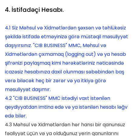
4. İstifadəçi Hesabı.
4.1 Siz Məhsul və Xidmətlərdən şəxsən və təhlükəsiz
şəkildə istifadə etməyinizə görə müstəqil məsuliyyət
daşıyırsınız. "CIB BUSINESS" MMC, Məhsul və
Xidmətlərdən çıxmamaq (logging out) və ya hesab
şifrənizi paylaşmaq kimi hərəkətləriniz nəticəsində
icazəsiz hesabınıza daxil olunması səbəbindən baş
verə biləcək heç bir zərər və ya itkiyə görə
məsuliyyət daşımır.
4.2 "CIB BUSINESS" MMC istədiyi vaxt istənilən
qeydiyyatdan imtina edə və ya istənilən hesabı ləğv
edə bilər.
4.3 Məhsul və Xidmətlərdən hər hansı bir qanunsuz
fəaliyyət üçün və ya olduğunuz yerin qanunlarını