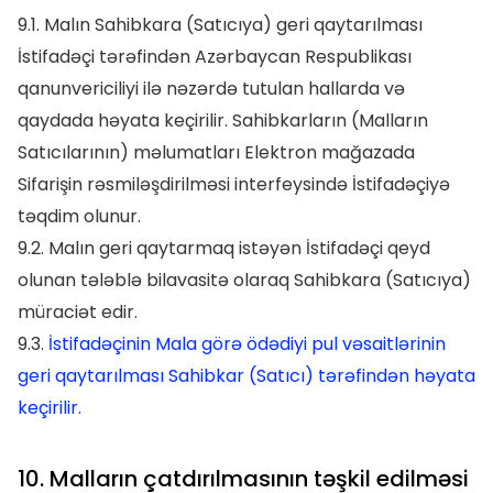
9.1. Malın Sahibkara (Satıcıya) geri qaytarılması
İstifadəçi tərəfindən Azərbaycan Respublikası
qanunvericiliyi ilə nəzərdə tutulan hallarda və
qaydada həyata keçirilir. Sahibkarların (Malların
Satıcılarının) məlumatları Elektron mağazada
Sifarişin rəsmiləşdirilməsi interfeysində İstifadəçiyə
təqdim olunur.
9.2. Malın geri qaytarmaq istəyən İstifadəçi qeyd
olunan tələblə bilavasitə olaraq Sahibkara (Satıcıya)
müraciət edir.
9.3.
İstifadəçinin Mala görə ödədiyi pul vəsaitlərinin
geri qaytarılması Sahibkar (Satıcı) tərəfindən həyata
keçirilir.
10. Malların çatdırılmasının təşkil edilməsi