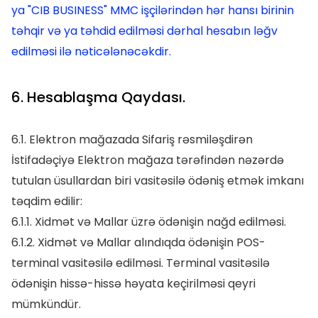
ya "CIB BUSINESS" MMC işçilərindən hər hansı birinin
təhqir və ya təhdid edilməsi dərhal hesabın ləğv
edilməsi ilə nəticələnəcəkdir.
6. Hesablaşma Qaydası.
6.1. Elektron mağazada Sifariş rəsmiləşdirən
İstifadəçiyə Elektron mağaza tərəfindən nəzərdə
tutulan üsullardan biri vasitəsilə ödəniş etmək imkanı
təqdim edilir:
6.1.1. Xidmət və Mallar üzrə ödənişin nağd edilməsi.
6.1.2. Xidmət və Mallar alındıqda ödənişin POS-
terminal vasitəsilə edilməsi. Terminal vasitəsilə
ödənişin hissə-hissə həyata keçirilməsi qeyri
mümkündür.