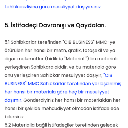
təhlükəsizliyinə görə məsuliyyət daşıyırsınız.
5. İstifadəçi Davranışı və Qaydaları.
5.1 Sahibkarlar tərəfindən "CIB BUSINESS" MMC-yə
ötürülən hər hansı bir mətn, qrafik, fotoşəkil və ya
digər məlumatlar (birlikdə "Material ") bu materialı
yerləşdirən Sahibkara aiddir, və bu materiala görə
onu yerləşdirən Sahibkar məsuliyyət daşıyır,
"CIB
BUSINESS" MMC Sahibkarlar tərəfindən yerləşdirilmiş
hər hansı bir materiala görə heç bir məsuliyyət
daşımır.
Göndərdiyiniz hər hansı bir materialdan hər
hansı bir şəkildə məhdudiyyət olmadan istifadə edə
bilərsiniz.
5.2 Materialla bağli İstifadəçilər tərəfindən gələcək