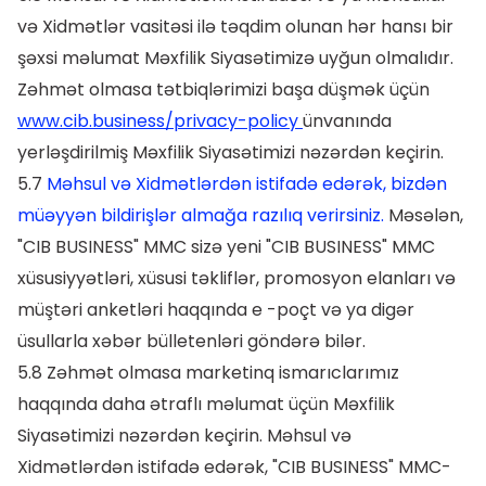
və Xidmətlər vasitəsi ilə təqdim olunan hər hansı bir
şəxsi məlumat Məxfilik Siyasətimizə uyğun olmalıdır.
Zəhmət olmasa tətbiqlərimizi başa düşmək üçün
www.cib.business/privacy-policy
ünvanında
yerləşdirilmiş Məxfilik Siyasətimizi nəzərdən keçirin.
5.7
Məhsul və Xidmətlərdən istifadə edərək, bizdən
müəyyən bildirişlər almağa razılıq verirsiniz.
Məsələn,
"CIB BUSINESS" MMC sizə yeni "CIB BUSINESS" MMC
xüsusiyyətləri, xüsusi təkliflər, promosyon elanları və
müştəri anketləri haqqında e -poçt və ya digər
üsullarla xəbər bülletenləri göndərə bilər.
5.8 Zəhmət olmasa marketinq ismarıclarımız
haqqında daha ətraflı məlumat üçün Məxfilik
Siyasətimizi nəzərdən keçirin. Məhsul və
Xidmətlərdən istifadə edərək, "CIB BUSINESS" MMC-