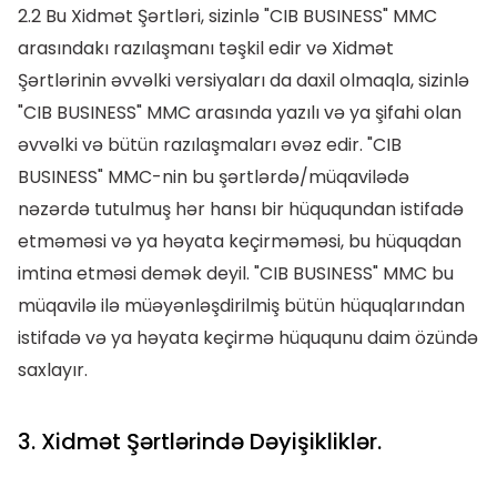
2.2 Bu Xidmət Şərtləri, sizinlə "CIB BUSINESS" MMC
arasındakı razılaşmanı təşkil edir və Xidmət
Şərtlərinin əvvəlki versiyaları da daxil olmaqla, sizinlə
"CIB BUSINESS" MMC arasında yazılı və ya şifahi olan
əvvəlki və bütün razılaşmaları əvəz edir. "CIB
BUSINESS" MMC-nin bu şərtlərdə/müqavilədə
nəzərdə tutulmuş hər hansı bir hüququndan istifadə
etməməsi və ya həyata keçirməməsi, bu hüquqdan
imtina etməsi demək deyil. "CIB BUSINESS" MMC bu
müqavilə ilə müəyənləşdirilmiş bütün hüquqlarından
istifadə və ya həyata keçirmə hüququnu daim özündə
saxlayır.
3. Xidmət Şərtlərində Dəyişikliklər.