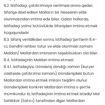
8.2. İstifadəçi, çatdırılmaya verilməsi anına qədər,
Sifarişə daxil edilən Malların bir hissəsinin əldə
olunmasından imtina edə bilər. Qalan hallarda,
İstifadəçi yalnız bütövlükdə Sifarişdən imtina etmək
hüququndadır.
8.3. Sifariş verildikdən sonra, İstifadəçi Şərtlərin 8.4-
cü bəndini rəhbər tutur və əldə olunması zamanı
Maldan/ Mallardan imtinanın təşəbbüskarı ola bilər.
8.4. İstifadəçinin Maldan imtina etməsi
8.4.1. İstifadəçiyə, Göndəriş alındığı zaman (kuryer
vasitəsilə çatdırılma zamanı) Göndərişdəki bütün
Mallardan imtina etmək imkanı təqdim olunur.
Göndərişdəki konkret Mallardan imtina o şərtlə
mümkündür ki, İstifadəçinin imtina etmək istədiyi Mal
Sahibkar (Satıcı) tərəfindən digər Mallardan