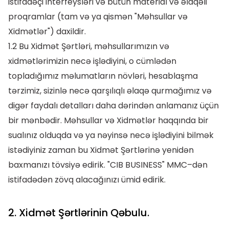
istifadəçi interfeysləri və bütün material və əlaqəli
proqramlar (tam və ya qismən "Məhsullar və
Xidmətlər") daxildir.
1.2 Bu Xidmət Şərtləri, məhsullarımızın və
xidmətlərimizin necə işlədiyini, o cümlədən
topladığımız məlumatların növləri, hesablaşma
tərzimiz, sizinlə necə qarşılıqlı əlaqə qurmağımız və
digər faydalı detalları daha dərindən anlamanız üçün
bir mənbədir. Məhsullar və Xidmətlər haqqında bir
sualınız olduqda və ya nəyinsə necə işlədiyini bilmək
istədiyiniz zaman bu Xidmət Şərtlərinə yenidən
baxmanızı tövsiyə edirik. "CIB BUSINESS" MMC–dən
istifadədən zövq alacağınızı ümid edirik.
2. Xidmət Şərtlərinin Qəbulu.