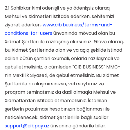
2.1 Sahibkar kimi ödənişli və ya ödənişsiz olaraq
Məhsul və Xidmətləri istifadə edərkən, səhifəmizi
ziyarət edərkən,
www.cib.business/terms-and-
conditions-for-users
ünvanında mövcud olan bu
Xidmət Şərtləri ilə razılaşmış olursunuz. Əlavə olaraq,
bu Xidmət Şərtlərində olan və ya açıq şəkildə istinad
edilən bütün şərtləri oxumalı, onlarla razılaşmalı və
qəbul etməlisiniz, o cümlədən "CIB BUSINESS" MMC-
nin Məxfilik Siyasəti, də qəbul etməlisiniz. Bu Xidmət
Şərtləri ilə razılaşmırsınızsa, veb saytımız və
proqram təminatımız da daxil olmaqla Məhsul və
Xidmətlərdən istifadə etməməlisiniz. İstənilən
şərtlərin pozulması hesabınızın bağlanması ilə
nəticələnəcək. Xidmət Şərtləri ilə bağlı suallar
support@cibpay.az
ünvanına göndərilə bilər.